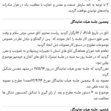
2-با توجه به نامه سازمان صنعت و معدن و تجارت با معافیت یک در هزار صادرات
واحدهای تولیدی موافقت گردید.
پنجمین جلسه هیات نمایندگان
اتاق در تاریخ 04/05 / 94برگزار گردید ریاست محترم اتاق ضمن عرض سلام و وقت
بخیر طبق دستور کار جلسه را آغاز نمودند که پس از گفتگو و تبادل نظر در خصوص
موضوعات مطروح در دستور کار مصوبات ذیل اتخاذ گردید:
تفاهم نامه شورای هماهنگی اتاق های استان با تغییرات پیشنهادی به تصویب و مقرر
گردید که در جلسه روز سه شنبه در جلسه مشترک با اتاق های آبادان و خرمشهر موضوع
نهایی شود.
مقرر گردید که جلسه بعدی هیات نمایندگان در روز 19/5/94 در مشهد مقدس تشکیل
گردد.
مصوبه بند 5 پنجمین جلسه هیات نمایندگان مورخ 13/4/94مجددا مطرح و مصوبه
یاد شده ملغی شد.
موضوع بند 4 دستور جلسه مطرح و بعد از رای گیری با تشکیل کمیسیون تشکل ها
مخالفت شد.
ششمین جلسه هیات نمایندگان