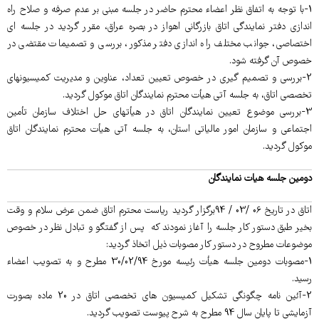
1-با توجه به اتفاق نظر اعضاء محترم حاضر در جلسه مبنی بر عدم صرفه و صلاح راه
اندازی دفتر نمایندگی اتاق بازرگانی اهواز در بصره عراق، مقرر گردید در جلسه ای
اختصاصی، جوانب مختلف راه اندازی دفتر مذکور، بررسی و تصمیمات مقتضی در
خصوص آن گرفته شود.
2-بررسی و تصمیم گیری در خصوص تعیین تعداد، عناوین و مدیریت کمیسیونهای
تخصصی اتاق، به جلسه آتی هیأت محترم نمایندگان اتاق موکول گردید.
3-بررسی موضوع تعیین نمایندگان اتاق در هیأتهای حل اختلاف سازمان تأمین
اجتماعی و سازمان امور مالیاتی استان، به جلسه آتی هیأت محترم نمایندگان اتاق
موکول گردید.
د
ومین جلسه هیات نمایندگان
اتاق در تاریخ 06 /03 / 94برگزار گردید ریاست محترم اتاق ضمن عرض سلام و وقت
بخیر طبق دستور کار جلسه را آغاز نمودند که پس از گفتگو و تبادل نظر در خصوص
موضوعات مطروح در دستور کار مصوبات ذیل اتخاذ گردید:
1-مصوبات دومین جلسه هیأت رئیسه مورخ 30/02/94 مطرح و به تصویب اعضاء
رسید.
2-آئین نامه چگونگی تشکیل کمیسیون های تخصصی اتاق در 20 ماده بصورت
آزمایشی تا پایان سال 94 مطرح به شرح پیوست تصویب گردید.