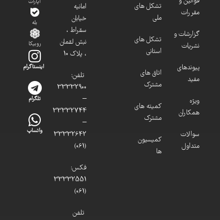
قوانین و
آپارات
تشکل های
امانیه
مقررات
ملی
خیابان
بله
سقراط ،
گزارشات و
تشکل های
نبش لقمان
روبیکا
نشریات
استانی
، پلاک 10
پیوندهای
اینستاگرام
اتاق های
تلفن:
مفید
مشترک
33332900
–
تلگرام
ویژه
کمیته های
33332744
همکاران
مشترک
–
واتساپ
سوالات
33332642
کمیسیون
متداول
(061)
ها
فکس:
33332551
(061)
تلفن