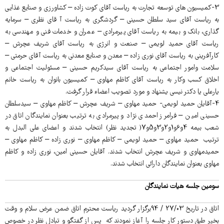
3-کمیسیون های توسعه تجارت به ریاست آقای کوت زاده – کشاورزی و صنایع غذایی
به ریاست آقای سید سلطان حسینی – گردشگری به ریاست آ قای نظری – سرمایه
گذاری، بانک و بیمه به ریاست آقای پیرمرادی – عمران و خدمات فنی و مهندسی به
ریاست آقای حمید لویمی – صنعت و انرژی به ریاست آقای شریف عچرش –
کارآفرینی به ریاست آقای نوری زاده – معدن و صنایع معدنی به ریاست آقای حرمتی –
سلامت وامور اجتماعی به ریاست آقای سیدکریم حسینی – مسئولیت اجتماعی و
اخلاق کسب وکار به ریاست آقای کاظم مهاوی – کمیسیون بانوان به ریاست خانم
یارعلی یا دکتر نیسی یشنهاد و مورد تصویب اعضاء قرار گرفت.
4-آقایان حمید لویمی- حمید مهاوی – شریف عچرش – کاظم مهاوی – سیدسلطان
حسینی امین – فرامرز احمدی نژاد و پیرمرادی به ترتیب بعنوان نمایندگان اتاق در
شعب بیمه 4و6و1و2و3و5و7( تجدید نظر) انتخاب شدند و اعضای علی البدل به
ترتیب حمید مهاوی – حمید لویمی – کاظم مهاوی – نوری زاده – کاظم مهاوی –
حمیدمهاوی و شریف عچرش انتخاب شدند. آقایان حسینی امین، نوری زاده و کاظم
مهاوی بعنوان نمایندگان دارائی انتخاب شدند.
سومین جلسه هیات نمایندگان
اتاق در تاریخ 27/03 / 94برگزار گردید ریاست محترم اتاق ضمن عرض سلام و وقت
بخیر طبق دستور کار جلسه را آغاز نمودند که پس از گفتگو و تبادل نظر در خصوص