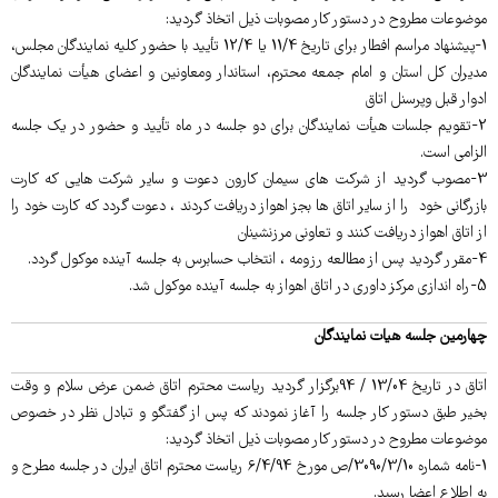
موضوعات مطروح در دستور کار مصوبات ذیل اتخاذ گردید:
1-پیشنهاد مراسم افطار برای تاریخ 11/4 یا 12/4 تأیید با حضور کلیه نمایندگان مجلس،
مدیران کل استان و امام جمعه محترم، استاندار ومعاونین و اعضای هیأت نمایندگان
ادوار قبل وپرسنل اتاق
2-تقویم جلسات هیأت نمایندگان برای دو جلسه در ماه تأیید و حضور در یک جلسه
الزامی است.
3-مصوب گردید از شرکت های سیمان کارون دعوت و سایر شرکت هایی که کارت
بازرگانی خود را از سایر اتاق ها بجز اهواز دریافت کردند ، دعوت گردد که کارت خود را
از اتاق اهواز دریافت کنند و تعاونی مرزنشینان
4-مقرر گردید پس از مطالعه رزومه ، انتخاب حسابرس به جلسه آینده موکول گردد.
5-راه اندازی مرکز داوری در اتاق اهواز به جلسه آینده موکول شد.
چهارمین جلسه هیات نمایندگان
اتاق در تاریخ 13/04 / 94برگزار گردید ریاست محترم اتاق ضمن عرض سلام و وقت
بخیر طبق دستور کار جلسه را آغاز نمودند که پس از گفتگو و تبادل نظر در خصوص
موضوعات مطروح در دستور کار مصوبات ذیل اتخاذ گردید:
1-نامه شماره 3090/3/10/ص مورخ 6/4/94 ریاست محترم اتاق ایران در جلسه مطرح و
به اطلاع اعضا رسید.