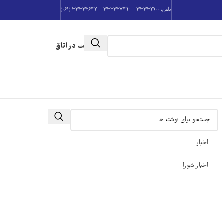
تلفن: 33332900 – 33332744 – 33332642 (061)
عضویت در اتاق
اخبار
اخبار شورا