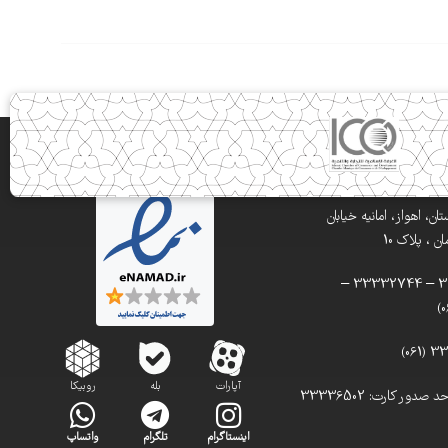
ن، اهواز، امانیه خیابان
 ، پلاک 10
تلفن: 33332900 – 33332744 –
آپارات
بله
روبیکا
تلفن مستقیم واحد صدور کارت: 33336502
اینستاگرام
تلگرام
واتساپ