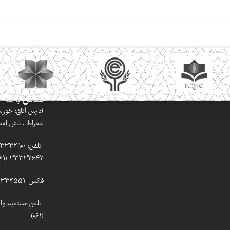
تماس با ما
آدرس اتاق: خوزستا
سقراط ، نبش لقمان
33332642 (061)
فکس: 33332551 (061)
(061)