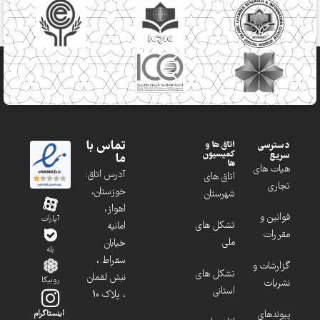
تماس با
دسترسی
اتاق ها و
کمیسیون
سریع
ما
ها
هیات های
آدرس اتاق:
اتاق های
تجاری
خوزستان،
شهرستان
اهواز،
قوانین و
آپارات
تشکل های
امانیه
مقررات
ملی
خیابان
بله
سقراط ،
گزارشات و
تشکل های
نبش لقمان
روبیکا
نشریات
استانی
، پلاک 10
پیوندهای
اینستاگرام