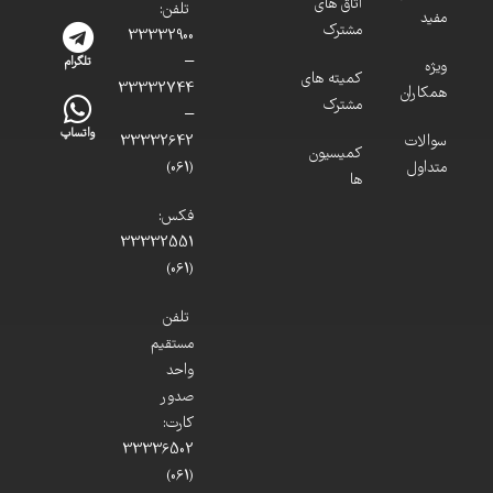
اتاق های
تلفن:
مفید
مشترک
33332900
–
تلگرام
ویژه
کمیته های
33332744
همکاران
مشترک
–
واتساپ
سوالات
33332642
کمیسیون
متداول
(061)
ها
فکس:
33332551
(061)
تلفن
مستقیم
واحد
صدور
کارت:
33336502
(061)