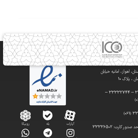
ن، اهواز، امانیه خیابان
 ، پلاک 10
تلفن: 33332900 – 33332744 –
آپارات
بله
روبیکا
تلفن مستقیم واحد صدور کارت: 33336502