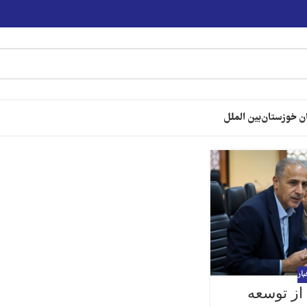
ن خوزستان
بین الملل
بار
از توسعه