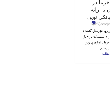
رما در
با ارائه
انکی نوین
0
hodja
رزی خوزستان گفت: با
ائه تسهیلات یارانه‌دار
ما با ابزارهای نوین
ی مانن...
 مطلب