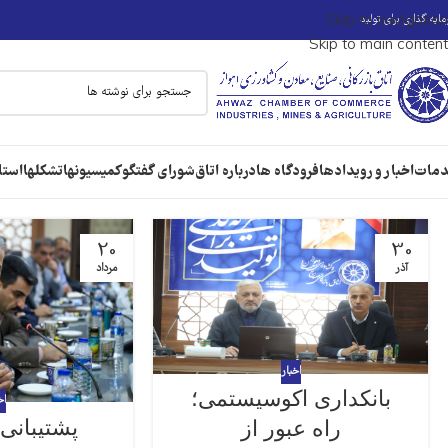
ایه گذاری برای تولید
Skip to navigation
Skip to main content
مات
اخبار و رویدادها
فرودگاه ها
درباره اتاق
شورای گفتگو
کمیسیونها
تشکلها
استا
20
30
آذر
مرداد
اخبار
بانکداری اکوسیستمی؛
اخ
پشتیبانی 
راه عبور از