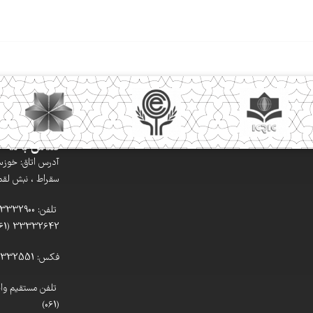
تماس با ما
آدرس اتاق: خوزستا
سقراط ، نبش لقمان
33332642 (061)
فکس: 33332551 (061)
(061)