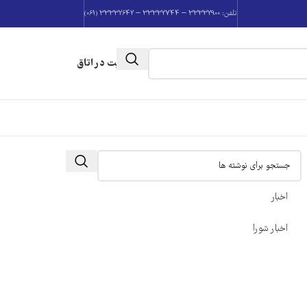
تلفن: 33332900 – 33332744 – 33332642 (061)
عضویت در اتاق
اخبار
اخبار شورا