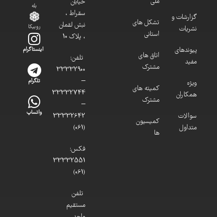
ملی
خیابان
بله
سقراط ،
گزارشات و
تشکل های
نبش لقمان
روبیکا
نشریات
استانی
، پلاک 10
پیوندهای
اینستاگرام
اتاق های
تلفن:
مفید
مشترک
33332900
–
تلگرام
ویژه
کمیته های
33332744
همکاران
مشترک
–
واتساپ
سوالات
33332642
کمیسیون
متداول
(061)
ها
فکس:
33332551
(061)
تلفن
مستقیم
واحد