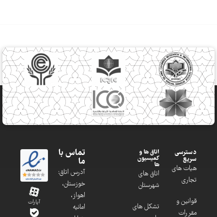
تماس با
دسترسی
اتاق ها و
کمیسیون
سریع
ما
ها
هیات های
آدرس اتاق:
اتاق های
تجاری
خوزستان،
شهرستان
اهواز،
قوانین و
آپارات
تشکل های
امانیه
مقررات