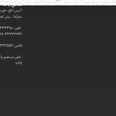
تماس با ما
آدرس اتاق: خوزستا
سقراط ، نبش لقمان
33332642 (061)
فکس: 33332551 (061)
(061)