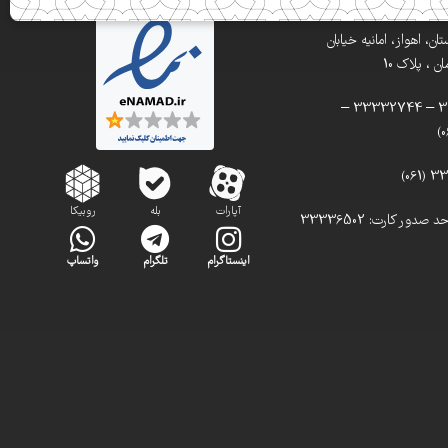
ن، اهواز، امانیه خیابان
 ، پلاک 10
تلفن: 33332900 – 33332744 –
آپارات
بله
روبیکا
تلفن مستقیم واحد صدور کارت: 33336502
اینستاگرام
تلگرام
واتساپ