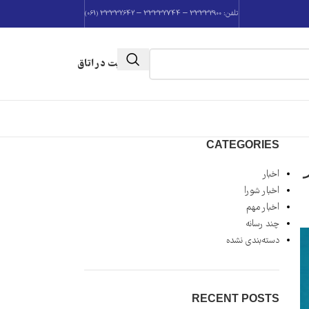
تلفن: 33332900 – 33332744 – 33332642 (061)
عضویت در اتاق
CATEGORIES
اخبار
اخبار شورا
اخبار مهم
چند رسانه
دسته‌بندی نشده
RECENT POSTS