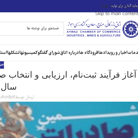
ایه گذاری برای تولید
Skip to navigation
Skip to main content
مات
اخبار و رویدادها
فرودگاه ها
درباره اتاق
شورای گفتگو
کمیسیونها
تشکلها
استا
اخبا
آغاز فرآیند ثبت‌نام، ارزیابی و انتخاب
سال ۱۴۰۴
ارسال توسط
hodjat
در 