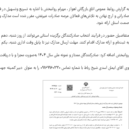
صادراتی و ارج نهادن به تلاش‌های فعالان عرصه صادرات غیرنفتی، مقرر شده است مدارک و م
صمت استان ارائه شود.
به ثبت‌نام و ارائه مدارک اقدام کنند. مهلت ارسال مدارک نیز تا پایان وقت اداری شنبه، یکم آذرماه ۱۴۰۴ ادامه خواه
روانبخش اضافه کرد: صادر‌کنندگان ممتاز و نمونه ملی سال ۱۴۰۴ به‌صورت مجزا و با دریافت لوح تقدیر مورد تجلیل قرار خواهند گرفت.
وی آقای ایمان اسدی شیخ رباط با شماره تماس 09169960320 را به عنوان دبیر کمیته جهت راهنمایی و دریافت مدارک معرفی کرد.