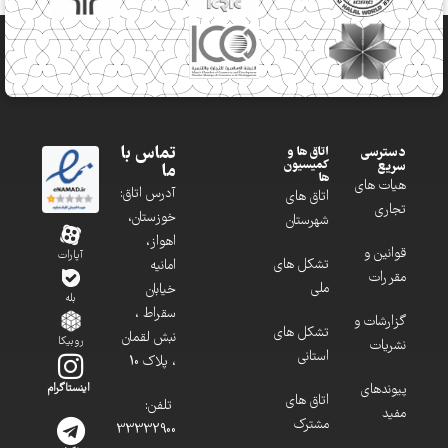
تماس با
دسترسی
اتاق ها و
کمیسیون
سریع
ما
ها
هیات های
آدرس اتاق:
اتاق های
تجاری
خوزستان،
شهرستان
اهواز،
قوانین و
آپارات
تشکل های
امانیه
مقررات
ملی
خیابان
بله
سقراط ،
گزارشات و
تشکل های
نبش لقمان
روبیکا
نشریات
استانی
، پلاک 10
پیوندهای
اینستاگرام
اتاق های
تلفن:
مفید
مشترک
33332900