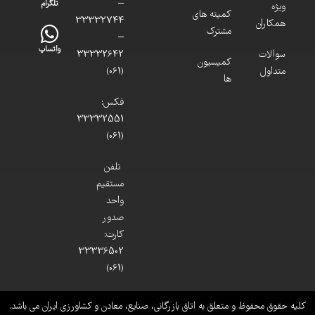
–
تلگرام
ویژه
کمیته های
33332744
همکاران
مشترک
–
واتساپ
سوالات
33332642
کمیسیون
متداول
(061)
ها
فکس:
33332551
(061)
تلفن
مستقیم
واحد
صدور
کارت:
33336502
(061)
کلیه حقوق محفوظ و متعلق به اتاق بازرگانی، صنایع، معادن و کشاورزی ایران می باشد.