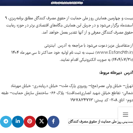
بیست و چهارمین همایش روز ملی حمایت از حقوق مصرف کنندگان مطابق برنامه‌ریزی، 9
اسفندماه برگزار می‌شود و در جریان این همایش بنگاه‌های اقتصادی برتر در حوزه رعایت
حقوق مصرف کنندگان معرفی و از آنها تقدیر بعمل خواهد آمد.
از متقاضیان عزیز دعوت می‌شود با مراجعه به آدرس‌ اینترنتی
(www.Esfand9th.ir)
نسبت به ثبت نام اولیه خود حداکثر تا سی مهر ماه 1404
(1404/07/30) به صورت الکترونیکی اقدام نمایند.
آدرس دبیرخانه مربوط:
تهران– خیابان ولی عصر(عج)– روبروی پارک ملت– خیابان دریابندری- خیابان مهرشاد
شمالی- تقاطع خیابان شهید انصاری(صداقت)- پلاک 66- ساختمان سازمان حمایت– طبقه
دوم- اتاق 208- کد پستی: 1967834713
همایش روز ملی حمایت از حقوق مصرف کنندگان