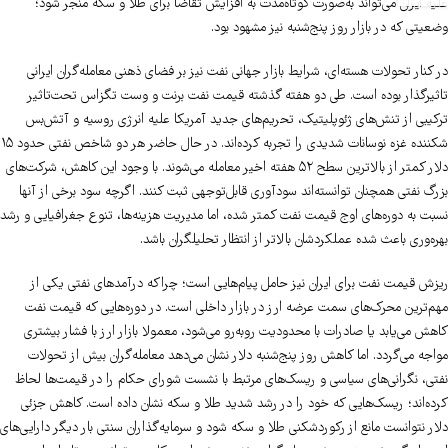
علیه ایران می‌تواند به‌صورت کوتاه‌مدت به افزایش تقاضا برای طلا و سکه منجر شود؛
وضعیتی که در بازار روز پنج‌شنبه نیز مشهود بود.
در کنار تحولات هسته‌ای، شرایط بازار جهانی نفت نیز بر فضای ذهنی معامله‌گران ایرانی
تاثیرگذار بوده است. طی دو هفته گذشته قیمت نفت برنت و وست تگزاس تحت‌تاثیر
ترکیبی از تنش‌های ژئوپلیتیک، تحریم‌های جدید آمریکا علیه انرژی روسیه و آتش‌بس
شکننده غزه نوسانات شدیدی را تجربه کرده‌اند. در حال حاضر هر دو شاخص نفتی حدود ۱۵
دلار کمتر از بالاترین سطح ۵۲ هفته اخیر معامله می‌شوند. با وجود این کاهش، شرکت‌های
بزرگ نفتی همچنان توانسته‌اند سودآوری قابل‌توجهی ثبت کنند. اگرچه سود برخی از آنها
نسبت به دوره‌های اوج قیمت نفت کمتر شده، اما مدیریت هزینه‌ها، تنوع جغرافیایی و رشد
بهره‌وری باعث شده عملکردشان بالاتر از انتظار تحلیلگران باشد.
ریزش قیمت نفت برای ایران نیز حامل پیام‌هایی است؛ چراکه درآمدهای نفتی یکی از
مهم‌ترین محرک‌های سمت عرضه ارز در بازار داخلی است. در دوره‌هایی که قیمت نفت
کاهش می‌یابد یا صادرات با محدودیت روبه‌رو می‌شود، معمولا بازار ارز با فشار بیشتری
مواجه می‌گردد. اما کاهش روز پنج‌شنبه دلار نشان می‌دهد معامله‌گران بیش از تحولات
نفتی، نگرانی‌های سیاسی و ریسک‌های مرتبط با نشست شورای حکام را در قیمت‌ها لحاظ
کرده‌اند؛ ریسک‌هایی که خود را در رشد شدید طلا و سکه نشان داده است. کاهش جزئی
دلار نتوانست مانع از رکوردشکنی طلا و سکه شود و سرمایه‌گذاران سنتی بار دیگر دارایی‌های