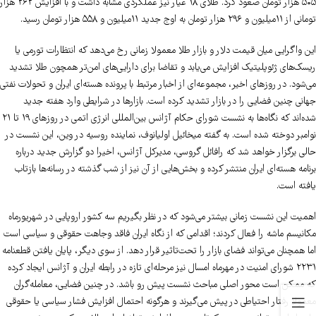
۵۰۵ هزار تومان صعود کرد. طلای ۱۸ عیار نیز عملکردی مشابه داشت و با افزایش ۲۶۲ هزار
تومانی از ۱۱‌میلیون و ۲۹۶ هزار تومان به اوج جدید ۱۱‌میلیون و ۵۵۸ هزار تومان رسید.
این واگرایی میان قیمت دلار و بازار طلا معمولا زمانی رخ می‌دهد که انتظارات تورمی یا
ریسک‌های ژئوپلیتیک افزایش می‌یابد و تقاضا برای دارایی‌های امن‌تر همچون طلا تشدید
می‌شود. در روزهای اخیر، مجموعه‌ای از اخبار مرتبط با پرونده هسته‌ای ایران و تحولات نفتی
جهانی چنین فضایی را در بازار تشدید کرده است. بازارها در شرایطی وارد هفته جدید
شده‌اند که نگاه‌ها به نشست شورای حکام آژانس بین‌المللی انرژی اتمی در روزهای ۱۹ تا ۲۱
نوامبر دوخته شده است. به گفته میخائیل اولیانوف، نماینده روسیه در وین، این نشست در
حالی برگزار خواهد شد که رافائل گروسی، مدیرکل آژانس، اخیرا دو گزارش جدید درباره
برنامه هسته‌ای ایران منتشر کرده و بخش‌هایی از آن نیز از شب گذشته در رسانه‌ها بازتاب
یافته است.
اهمیت این نشست زمانی بیشتر می‌شود که در نظر بگیریم سه کشور اروپایی در شهریورماه
مکانیسم ماشه را فعال کردند؛ اقدامی که از نگاه ایران فاقد وجاهت حقوقی و سیاسی است
اما همچنان می‌تواند فضای بازار را تحت‌تاثیر قرار دهد. از سوی دیگر، پایان یافتن قطعنامه
۲۲۳۱ شورای امنیت در مهرماه امسال نیز مرحله‌ای تازه در رابطه ایران و آژانس ایجاد کرده
که ممکن است محور اصلی مباحث نشست پیش رو باشد. در چنین فضایی، معامله‌گران
معمولا رفتار احتیاطی در پیش می‌گیرند و هرگونه احتمال افزایش فشار سیاسی یا حقوقی