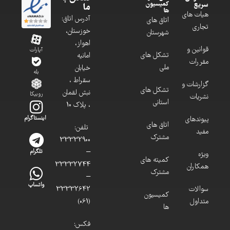
کمیسیون
سریع
ما
ها
هیات های
آدرس اتاق:
اتاق های
تجاری
خوزستان،
شهرستان
اهواز،
قوانین و
آپارات
تشکل های
امانیه
مقررات
ملی
خیابان
بله
سقراط ،
گزارشات و
تشکل های
نبش لقمان
روبیکا
نشریات
استانی
، پلاک 10
پیوندهای
اینستاگرام
اتاق های
تلفن:
مفید
مشترک
33332900
–
تلگرام
ویژه
کمیته های
33332744
همکاران
مشترک
–
واتساپ
سوالات
33332642
کمیسیون
متداول
(061)
ها
فکس: