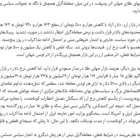
بهای طلای جهانی اثر پذیرفت. در این میان، معامله‌گران همچنان با نگاه به تحولات سیاسی 
دارند.
محدوده‌های بالاتر قرار داشت و برخی معامله‌گران انتظار داشتند در صورت تشدید ریسک‌ه
در حوزه سیاست خارجی و انتشار خبرهایی مبنی بر احتمال ادامه مذاکرات در روز پنج‌شنبه، فض
شرایط فعلی، اثر متغیر ارز بر این بازار همچنان پررنگ‌تر از اثر اونس جهانی است.
به بیان دیگر، هرچند بازار جهانی طلا در مدار صعودی قرار دارد، اما کاهش نرخ دلار در باز
دیگر در بالای ۵۱۰۰ دلار به ازای هر اونس معامله شد؛ سطحی که نشان‌دهنده تداو
اقتصادهای بزرگ و سیاست‌های پولی محتاطانه بانک‌های مرکزی از جمله عواملی هستند که از 
روبه‌روست: از یک‌سو کاهش نرخ ارز که سیگنال تعدیل انتظارات کوتاه‌مدت را مخابره می‌کند
عمل کند. نتیجه این کشمکش، واگرایی 
میان ایران و آمریکا است. سخنگوی وزارت امور خارجه ایران از احتمال ادامه مذاکرات در رو
می‌تواند در کوتاه‌مدت از شدت نوسانات بکاهد. با این حال، تا زمانی که نتیجه‌ای قطعی و قابل
به نظر می‌رسد در شرایط فعلی، معامله‌گران بیش از هر زمان دیگری به اخبار سیاسی حساس شده