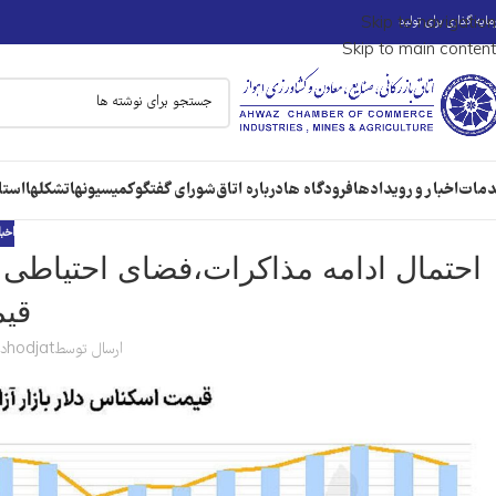
ایه گذاری برای تولید
Skip to navigation
Skip to main content
مات
اخبار و رویدادها
فرودگاه ها
درباره اتاق
شورای گفتگو
کمیسیونها
تشکلها
استا
اخبا
احتمال ادامه مذاکرات،‌فضای احتیاطی ر
قیم
ارسال توسط
hodjat
در 