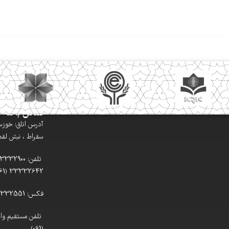
تماس با ما
آدرس اتاق: خوزستا
سقراط ، نبش لقمان
33332642 (061)
فکس: 33332551 (061)