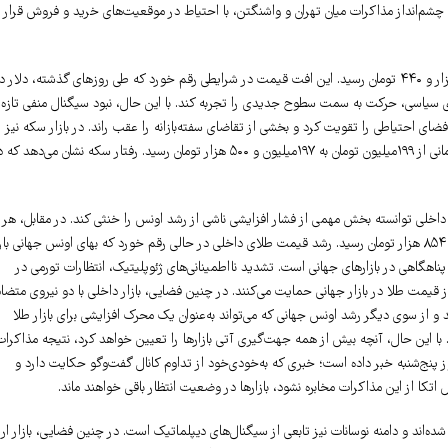
و چشم‌انداز مذاکرات میان تهران و واشنگتن، با احتیاط در موقعیت‌های خرید و فروش قرار
در بازار ارز، دلار آزاد با کاهش هزار و ۵۰۰ تومانی از سطح ۱۶۳ هزار و ۹۴۰ تومان به ۱۶۲ هزار و ۴۴۰ تومان رسید. این افت قیمت در شرایطی رقم خورد که طی روزهای گذشته، دلار 
ای سیاسی، حرکت به سمت سطوح جدیدی را تجربه کند. با این حال، نبود سیگنال منفی تازه
ای احتیاطی را تقویت کرد و بخشی از تقاضای سفته‌بازانه را عقب راند. در بازار سکه نیز
همسو با افت نرخ ارز، قیمت‌ها نزولی شد. سکه امامی با کاهش یک‌ میلیون و ۵۰۰ هزار تومانی از ۱۹۹‌میلیون تومان به ۱۹۷‌میلیون و ۵۰۰ هزار تومان رسید. رفتار سکه نشان می‌دهد 
ار داخلی توانسته بخش مهمی از فشار افزایشی ناشی از رشد اونس را خنثی کند. در مقابل، هر
گرم طلای ۱۸ عیار با افزایش ۱۱۶ هزار تومانی از ۱۹‌میلیون و ۷۳۸ هزار تومان به ۱۹‌میلیون و ۸۵۴ هزار تومان رسید. رشد قیمت طلای داخلی در حالی رقم خورد که بهای اونس جهانی بار
م تقاضای پناهگاهی در بازارهای جهانی است. تشدید نااطمینانی‌های ژئوپلیتیک، انتظارات تورمی در
قیمت طلا در بازار جهانی حمایت می‌کنند. در چنین فضایی، بازار داخلی با دو نیروی متضاد
 و از سوی دیگر رشد اونس جهانی که می‌تواند به‌عنوان یک محرک افزایشی برای بازار طلا
نسبی میان سکه و طلای ۱۸ عیار در روز گذشته بود. با این حال، آنچه بیش از همه جهت‌گیری آتی بازارها را تعیین خواهد کرد، نتیجه مذاکرا
ز پنج‌شنبه خبر داده است؛ خبری که به‌خودی‌خود از تداوم کانال گفت‌وگو حکایت دارد و
 اتکا از این مذاکرات مخابره نشود، بازارها در وضعیت انتظار باقی خواهند ماند.
‌اند و دامنه نوسانات نیز تابعی از سیگنال‌های دیپلماتیک است. در چنین فضایی، بازار ارز