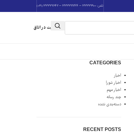
تلفن: 33332900 – 33332744 – 33332642 (061)
عضویت در اتاق
CATEGORIES
اخبار
اخبار شورا
اخبار مهم
چند رسانه
دسته‌بندی نشده
RECENT POSTS