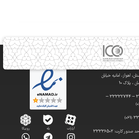
ن، اهواز، امانیه خیابان
 ، پلاک 10
تلفن: 33332900 – 33332744 –
آپارات
بله
روبیکا
تلفن مستقیم واحد صدور کارت: 33336502