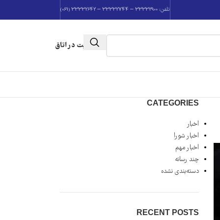
تلفن: 33332900 – 33332744 – 33332642 (061)
عضویت در اتاق
CATEGORIES
اخبار
اخبار شورا
اخبار مهم
چند رسانه
دسته‌بندی نشده
RECENT POSTS