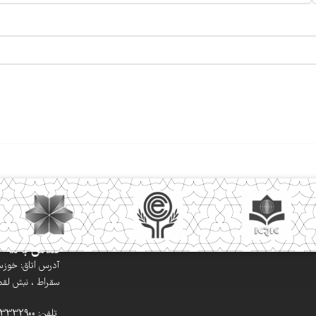
تماس با ما
آدرس اتاق: خوزستا
سقراط ، نبش لقمان