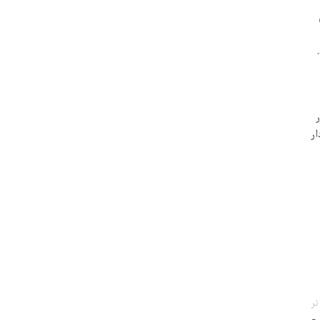
ار
تر