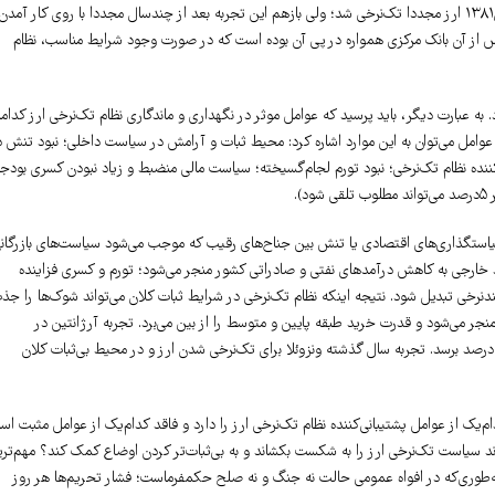
نرخ‌های ارز به سه نرخ رسید و نظام سه‌نرخی اجرا شد و تورم افزایش یافت. بار دوم در سال۱۳۸۱ ارز مجددا تک‌نرخی شد؛ ولی بازهم این تجربه بعد از چندسال مجددا با روی کار آمدن
پس از آن بانک مرکزی همواره در پی آن بوده است که در صورت وجود شرایط مناسب، نظام
 به عبارت دیگر، باید پرسید که عوامل موثر در نگهداری و ماندگاری نظام تک‌نرخی ارز کدامن
وامل می‌توان به این موارد اشاره کرد: محیط ثبات و آرامش در سیاست داخلی؛ نبود تنش د
کننده نظام تک‌نرخی؛ نبود تورم لجام‌گسیخته؛ سیاست مالی منضبط و زیاد نبودن کسری‌ بودج
یاستگذاری‌های اقتصادی یا تنش بین جناح‌های رقیب که موجب می‌شود سیاست‌های بازرگان
خارجی به کاهش درآمد‌های نفتی و صادراتی کشور منجر می‌شود؛ تورم و کسری فزاینده
ندنرخی تبدیل شود. نتیجه اینکه نظام تک‌نرخی در شرایط ثبات کلان می‌تواند شوک‌ها را جذ
منجر می‌شود و قدرت خرید طبقه پایین و متوسط را از بین می‌برد. تجربه آرژانتین در
سال۲۰۲۳ نشان داد که تک‌نرخی شدن ارز در محیط بی‌ثبات کلان موجب شد که تورم به ۱۶۱درصد برسد. تجربه سال گذشته ونزوئلا برای تک‌نرخی شدن ارز و در محیط بی‌ثبات کلان
‌یک از عوامل پشتیبانی‌کننده نظام تک‌نرخی ارز را دارد و فاقد کدام‌یک از عوامل مثبت ا
اند سیاست تک‌نرخی ارز را به شکست بکشاند و به بی‌ثبات‌تر کردن اوضاع کمک کند؟ مهم‌تر
 به‌طوری‌که در افواه عمومی حالت نه جنگ و نه صلح حکمفرماست؛ فشار تحریم‌ها هر روز