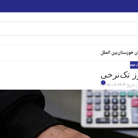
ن خوزستان
بین الملل
ر مهم
رز تک‌نرخی
0
تاریخ 1404-09-18