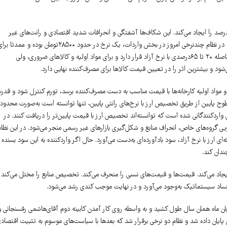
 این سیستم، ارز با نرخ‌های بسیار متفاوتی تخصیص می‌یابد که گاه شکاف‌های بالای ۳۰۰درصد را ایجاد می‌کند. این شکاف‌ها آشفتگی و انحرافات شدید اقتصادی و رانت‌های غیر
عادلانه به‌وجود می‌آورد که در عین حال اهداف خاص توزیعی و سیاسی را نیز تامین می‌کند. در نظام چندنرخی امروز در بخش واردات، یک نرخ در حدود ۲۸۵۰۰تومان بوده و عمدتا
کالاهای اساسی و دارو اختصاص می‌ یابد، نرخ دیگر به‌صورت متغیر در سال‌های مختلف با فاصله ۲۰ تا ۶۵درصدی با نرخ آزاد قرار دارد و برای مواد اولیه و کالاهای ضروری، ولی
د و بیشترین اثر را در تعیین قیمت کالاها برای مصرف‌کننده نهایی دارد.
مواد اولیه کارخانه‌ها با قیمت مناسب به دست مصرف‌کننده برسد، تورم کنترل شود و قدر
ح پایین از طریق تخصیص ارز با نرخ‌های رانتی پایین، تنها توانسته است به‌صورت محدود
وارد‌کنندگانی شده است که توانسته‌اند تخصیص ارز با قیمت پایین‌تر را دریافت کنند. در
ی گروه‌های خاص، انحراف منابع و شکل‌گیری بازارهای غیر رسمی منجر می‌شود. در این نظام
ای ارز با نرخ آزاد، سود بادآورده‌ای به‌دست می‌آورد. حال اگر واردکننده به این سود بسنده
دان کند.
 ایجاد می‌کند. قیمت‌ها و قیمت‌های نسبی را منحرف می‌کند. تخصیص منابع را مختل می‌کند 
 فساد سیستماتیک به‌وجود می‌آورد و در نهایت موجب کندی رشد می‌شود.
ه تک‌نرخی شدن ارز وجود دارد. بار اول در فروردین‌ماه ۱۳۷۲ بود که تا آبان ماه همان سال طول کشید و به واسطه روی کار آمدن کابینه دوم آقای‌هاشمی رفسنجانی 
 پایان داده شد و نظام دو نرخی برقرار شد که بعدها با سیاست‌های موسوم به تثبیت اقتصاد