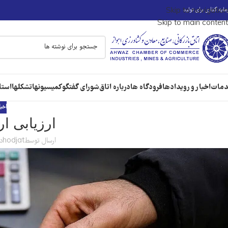
ایه گذاری برای تولید
Skip to navigation
Skip to main content
مات
اخبار و رویدادها
فرودگاه ها
درباره اتاق
شورای گفتگو
کمیسیونها
تشکلها
استا
اخبا
ارزیابی ا
ارسال توسط
hodjat
در 