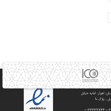
ن، اهواز، امانیه خیابان
 ، پلاک 10
تلفن: 33332900 – 33332744 –