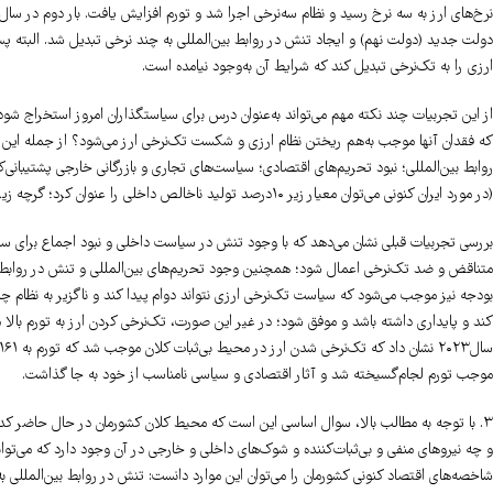
دولت جدید (دولت نهم) و ایجاد تنش در روابط بین‌المللی به چند نرخی تبدیل شد. البته 
ارزی را به تک‌نرخی تبدیل کند که شرایط آن به‌وجود نیامده است.
از این تجربیات چند نکته مهم می‌تواند به‌عنوان درس برای سیاستگذاران امروز استخراج شود.
که فقدان آنها موجب به‌هم ریختن نظام ارزی و شکست تک‌نرخی ارز می‌شود؟ از جمله این ع
روابط بین‌المللی؛ نبود تحریم‌های اقتصادی؛ سیاست‌های تجاری و بازرگانی خارجی پشتیبانی‌
(در مورد ایران کنونی می‌توان معیار زیر ۱۰درصد تولید ناخالص داخلی را عنوان کرد؛ گرچه زیر ۵درصد می‌تواند مطلوب تلقی شود).
بررسی تجربیات قبلی نشان می‌دهد که با وجود تنش در سیاست داخلی و نبود اجماع برای س
متناقض و ضد تک‌نرخی اعمال شود؛ همچنین وجود تحریم‌های بین‌المللی و تنش در روابط 
بودجه نیز موجب می‌شود که سیاست تک‌نرخی ارزی نتواند دوام پیدا کند و ناگزیر به نظام چ
کند و پایداری داشته باشد و موفق شود؛ در غیر این صورت، تک‌نرخی کردن ارز به تورم بالا 
موجب تورم لجام‌گسیخته شد و آثار اقتصادی و سیاسی نامناسب از خود به‌ جا گذاشت.
۳. با توجه به مطالب بالا، سوال اساسی این است که محیط کلان کشورمان در حال حاضر کدام
و چه نیروهای منفی و بی‌ثبات‌کننده و شوک‌های داخلی و خارجی در آن وجود دارد که می‌تو
شاخصه‌های اقتصاد کنونی کشورمان را می‌توان این موارد دانست: تنش در روابط بین‌المللی