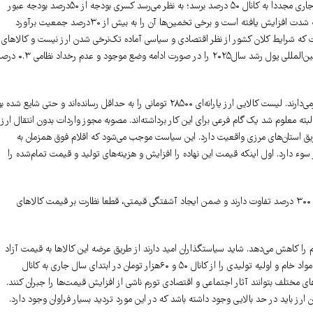
بیشتر می‌شود؛ رشد اقتصادی به شدت کاهش پیدا کرده است و محتمل است تورم در سال جاری مجددا به کانال ۵۰ درصد برسد؛ به نظر می‌رسد کسری بودجه از ۵۰درصد بودجه عبور
کند؛ جمعیت طبقه متوسط به شدت کاهش یافته و جمعیت زیر حداقل معیشت یا فقیر به شدت افزایش یافته است و برخی تخمین‌ها آن را به بیش از ۳۰درصد جمعیت برآورد
گرفت که شرایط کلان کشور از نظر اقتصادی و سیاسی آماده تک‌نرخی شدن ارز نیست و کالاهای
اساسی را با نرخ بازار روانه مصرف‌کننده کردن امری به شدت غیر احتیاط‌آمیز است. صندوق بین‌المللی پول رشد سال۲۰۲۵ را در صورت ادامه وضع مو
۴. با وجود شرایط فوق، به نظر می‌رسد سیاستگذاران کشور به سوی تک‌نرخی شدن ارز گام برمی‌دارند. لیست کالایی ارز یارانه‌ای ۲۸۵۰۰ تومانی را به حداقل رسانده‌اند و حتی شایع ش
تابلوی دوم یعنی ارز ۱۰۳هزار تومانی منتقل کنند. البته معلوم شد یک گام فرعی برای این کار برداشته‌اند. مصوبه مجوز واردات بدون انتقال ارز
ریق استان‌های مرزی واقعیت دارد. این سیاست موجب می‌شود که اقلام فوق همزمان به
شود. این کار حداقل سه اثر سوء دارد. اول اینکه قیمت این نهاده را افزایش و هزینه‌های تولید و قیمت تمام‌شده را
دوم اینکه این کالاها در بازار با دو قیمت متفاوت عرضه می‌شود؛ دو قیمتی که با هم حدود ۳۰۰ درصد تفاوت دارند و ضمن ایجاد آشفتگی قیمتی، قطعا نظارت بر قیمت کالاهای
ا کاهش می‌دهد. شاید سیاستگذاران امید دارند از طریق عرضه این کالاها به قیمت آزاد
به‌تدریج این اقلام را از لیست نرخ دولتی حذف کنند. در اقدامی دیگر، دولت نرخ دوم برای مواد خام و اولیه تولیدی را از کانال ۵۰ و ۶۰هزار تومان در ابتدای سال جاری به کانال
های مختلف بتوانند آثار اجتماعی و اقتصادی تورم ناشی از افزایش قیمت‌ها را جبران کنند.
رز باید در حد بالایی وجود داشته باشد که در این مورد تردید بسیار فراوان وجود دارد.