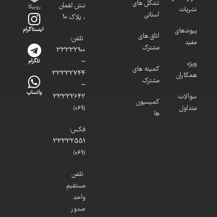
تشکل های
نبش لقمان
روبیکا
نشریات
استانی
، پلاک 10
پیوندهای
اینستاگرام
اتاق های
تلفن:
مفید
مشترک
33332900
–
تلگرام
ویژه
کمیته های
33332744
همکاران
مشترک
–
واتساپ
سوالات
33332642
کمیسیون
متداول
(061)
ها
فکس:
33332551
(061)
تلفن
مستقیم
واحد
صدور