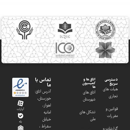
تماس با
دسترسی
اتاق ها و
کمیسیون
سریع
ما
ها
هیات های
آدرس اتاق:
اتاق های
تجاری
خوزستان،
شهرستان
اهواز،
قوانین و
آپارات
تشکل های
امانیه
مقررات
ملی
خیابان
بله
سقراط ،
گزارشات و