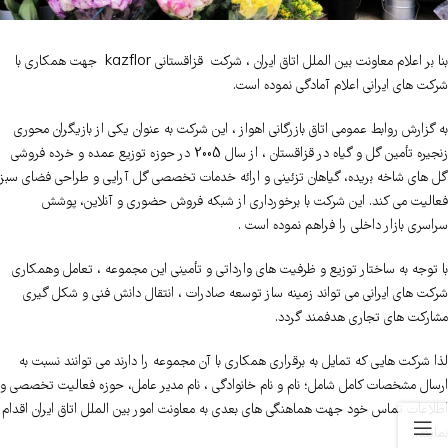
بنا بر اعلام معاونت بین الملل اتاق ایران ، شرکت قزاقستانی kazflor جهت همکاری با
شرکت های ایرانی اعلام آمادگی نموده است.
به گزارش روابط عمومی اتاق بازرگانی اهواز ، این شرکت به عنوان یکی از بازیگران محوری
زنجیره تأمین گل و گیاه در قزاقستان ، از سال 2005 در حوزه توزیع عمده و خرده فروشی
گل های شاخه بریده، گیاهان تزئینی و ارائه خدمات تخصصی گل آرایی و طراحی فضای سبز
فعالیت می کند. این شرکت با برخورداری از شبکه فروش حضوری و آنلاین، پوشش
سراسری بازار داخلی را فراهم نموده است .
با توجه به ساختار توزیع و ظرفیت های وارداتی و تأمینی این مجموعه ، تعامل وهمکاری
شرکت های ایرانی می تواند زمینه ساز توسعه صادرات ، انتقال دانش فنی و شکل گیری
مشارکت های تجاری هدفمند گردد.
لذا شرکت هایی که تمایل به برقراری همکاری با آن مجموعه را دارند می توانند نسبت به
ارسال مشخصات کامل شامل؛ نام و نام خانوادگی ، نام مدیر عامل، حوزه فعالیت تخصصی و
اطلاعات تماس خود جهت هماهنگی های بعدی به معاونت امور بین الملل اتاق ایران اقدام
نمایند.