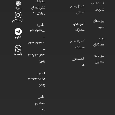
سقراط ،
گزارشات و
تشکل های
نبش لقمان
روبیکا
نشریات
استانی
، پلاک 10
پیوندهای
اینستاگرام
اتاق های
تلفن:
مفید
مشترک
33332900
–
تلگرام
ویژه
کمیته های
33332744
همکاران
مشترک
–
واتساپ
سوالات
33332642
کمیسیون
متداول
(061)
ها
فکس:
33332551
(061)
تلفن
مستقیم
واحد