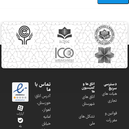
تماس با
دسترسی
اتاق ها و
کمیسیون
سریع
ما
ها
هیات های
آدرس اتاق:
اتاق های
تجاری
خوزستان،
شهرستان
اهواز،
قوانین و
آپارات
تشکل های
امانیه
مقررات
ملی
خیابان
بله