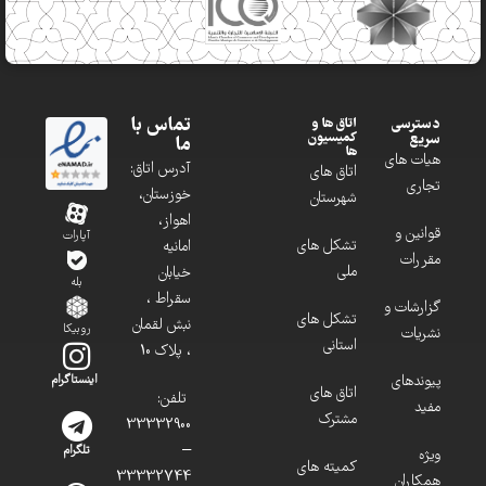
تماس با
دسترسی
اتاق ها و
کمیسیون
سریع
ما
ها
هیات های
آدرس اتاق:
اتاق های
تجاری
خوزستان،
شهرستان
اهواز،
قوانین و
آپارات
تشکل های
امانیه
مقررات
ملی
خیابان
بله
سقراط ،
گزارشات و
تشکل های
نبش لقمان
روبیکا
نشریات
استانی
، پلاک 10
پیوندهای
اینستاگرام
اتاق های
تلفن:
مفید
مشترک
33332900
–
تلگرام
ویژه
کمیته های
33332744
همکاران