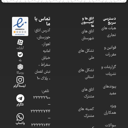
تماس با
دسترسی
اتاق ها و
کمیسیون
سریع
ما
ها
هیات های
آدرس اتاق:
اتاق های
تجاری
خوزستان،
شهرستان
اهواز،
قوانین و
آپارات
تشکل های
امانیه
مقررات
ملی
خیابان
بله
سقراط ،
گزارشات و
تشکل های
نبش لقمان
روبیکا
نشریات
استانی
، پلاک 10
پیوندهای
اینستاگرام
اتاق های
تلفن:
مفید
مشترک
33332900
–
تلگرام
ویژه
کمیته های
33332744
همکاران
مشترک
–
واتساپ
سوالات
33332642