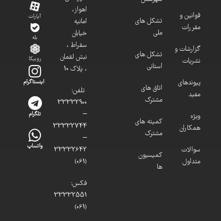
اهواز،
قوانین و
آپارات
تشکل های
امانیه
مقررات
ملی
خیابان
بله
سقراط ،
گزارشات و
تشکل های
نبش لقمان
روبیکا
نشریات
استانی
، پلاک 10
پیوندهای
اینستاگرام
اتاق های
تلفن:
مفید
مشترک
33332900
–
تلگرام
ویژه
کمیته های
33332744
همکاران
مشترک
–
واتساپ
سوالات
33332642
کمیسیون
متداول
(061)
ها
فکس:
33332551
(061)