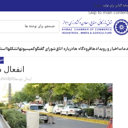
ایه گذاری برای تولید
Skip to navigation
Skip to main content
مات
اخبار و رویدادها
فرودگاه ها
درباره اتاق
شورای گفتگو
کمیسیونها
تشکلها
استا
اخبا
انفعال 
ارسال توسط
hodjat
در 