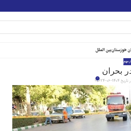
ن خوزستان
بین الملل
ر مهم
در بحران
0
تاریخ 1404-06-24