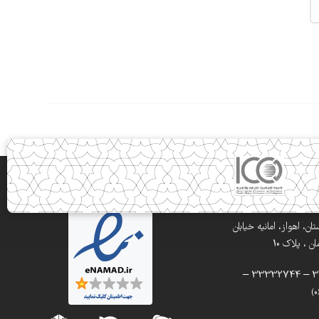
ن، اهواز، امانیه خیابان
 ، پلاک 10
تلفن: 33332900 – 33332744 –