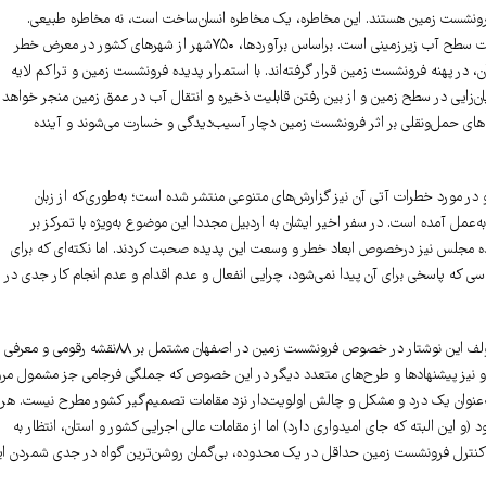
دلیل اصلی فرونشست زمین در کلیه پهنه‌های شناخته‌شده و به نقشه درآمده آن در ایران، افت سطح آب زیرزمینی است. براساس برآوردها، ۷۵۰شهر از شهرهای کشور در معرض خطر
۲۷اثر از ۶۳ اثر تاریخی ثبت جهانی‌شده ایران، در پهنه فرونشست زمین قرار گرفته‌اند. با استمرار پدیده فرونشست زمین و تراکم لایه
ان‌زایی در سطح زمین و از بین رفتن قابلیت ذخیره و انتقال آب در عمق زمین منجر خواهد
‌های حمل‌ونقلی بر اثر فرونشست زمین دچار آسیب‌دیدگی و خسارت می‌شوند و آینده
و در مورد خطرات آتی آن نیز گزارش‌های متنوعی منتشر شده است؛ به‌طوری‌که از زبان
 آمده است. در سفر اخیر ایشان به اردبیل مجددا این موضوع به‌ویژه با تمرکز بر
نده مجلس نیز درخصوص ابعاد خطر و وسعت این پدیده صحبت کردند. اما نکته‌ای که برای
 که پاسخی برای آن پیدا نمی‌شود، چرایی انفعال و عدم اقدام و عدم انجام کار جدی در
گزارش‌های مولف این نوشتار درخصوص سیمای فرونشست زمین در ایران، گزارش مفصل مولف این نوشتار در خصوص فرونشست زمین در اصفهان مشتمل بر ۸۸نقشه رقومی و معرفی
 و نیز پیشنهادها و طرح‌های متعدد دیگر در این خصوص که جملگی فرجامی جز مشمول مرو
‌عنوان یک درد و مشکل و چالش اولویت‌دار نزد مقامات تصمیم‌گیر کشور مطرح نیست. هر
ین البته که جای امیدواری دارد) اما از مقامات عالی اجرایی کشور و استان، انتظار به
رد کنترل فرونشست زمین حداقل در یک محدوده، بی‌گمان روشن‌ترین گواه در جدی شمردن ای