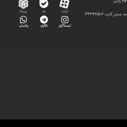
آپارات
بله
روبیکا
تلفن مستقیم واحد صدور کارت: 33336502
اینستاگرام
تلگرام
واتساپ