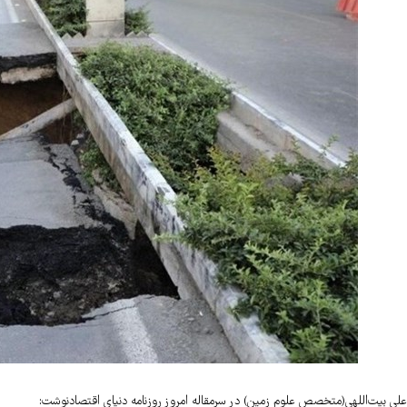
علی بیت‌اللهی(متخصص علوم زمین) در سرمقاله امروز روزنامه دنیای اقتصادنوشت: