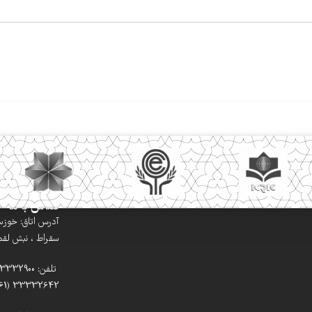
تماس با ما
آدرس اتاق: خوزستا
سقراط ، نبش لقمان
33332642 (061)