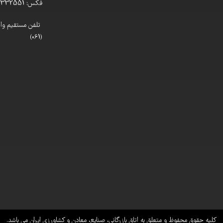
فکس: 33332551 (061)
(061)
کلیه حقوق محفوظ و متعلق به اتاق بازرگانی، صنایع، معادن و کشاورزی ایران می باشد.