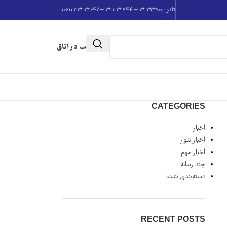
تلفن: 33332900 – 33332744 – 33332642 (061)
عضویت در اتاق
CATEGORIES
اخبار
اخبار شورا
اخبار مهم
چند رسانه
دسته‌بندی نشده
RECENT POSTS