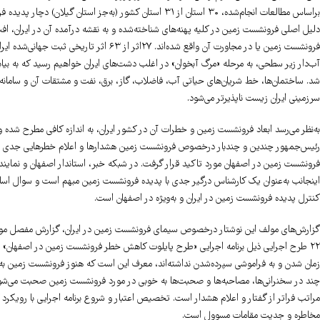
براساس مطالعات انجام‌شده، ۳۰ استان از ۳۱ استان کشور (به‌جز استان گیلان) دچار پدیده فرونشست زمین هستند. این مخاطره، یک مخاطره انسان‌ساخت است، نه مخاطره طبیعی.
فرونشست زمین یا در مجاورت آن واقع شده‌اند. 
آب‌دار زیر سطحی، به مرحله «مرگ آبخوان» در اغلب دشت‌های ایران خواهیم رسید که به بیاب
شد. ساختمان‌ها، خط شریان‌های حیاتی آب، فاضلاب، گاز، برق، نفت و مشتقات آن و سامانه
سرزمینی ایران زیست ناپذیرتر می‌شود.
به‌نظر می‌رسد ابعاد فرونشست زمین و خطرات آن در کشور ایران، به اندازه کافی مطرح شده 
رئیس‌جمهور چندین و چندبار درخصوص فرونشست زمین هشدارها و اعلام خطرهایی جدی به‌عمل
فرونشست زمین در اصفهان مورد تاکید قرار گرفت. در شبکه خبر، استاندار اصفهان و نمای
اینجانب به‌عنوان یک کارشناس درگیر جدی با پدیده فرونشست زمین مبهم است و سوال اساسی
کنترل پدیده فرونشست زمین در ایران و به‌ویژه در اصفهان است.
۲۲ طرح اجرایی ذیل برنامه اجرایی «طرح پایلوت کاهش خطر فرونشست زمین در اصفهان»
زمان شدن و به فراموشی سپرده‌شدن نداشته‌اند، معرف این است که هنوز فرونشست زمین به
چند در سخنرانی‌ها، مصاحبه‌ها و صحبت‌ها به خوبی در مورد فرونشست زمین صحبت می‌شود (و ا
مراتب فراتر از گفتار و اعلام هشدار است. تخصیص اعتبار و شروع برنامه اجرایی با رویک
مخاطره و جدیت مقامات مسوول است.