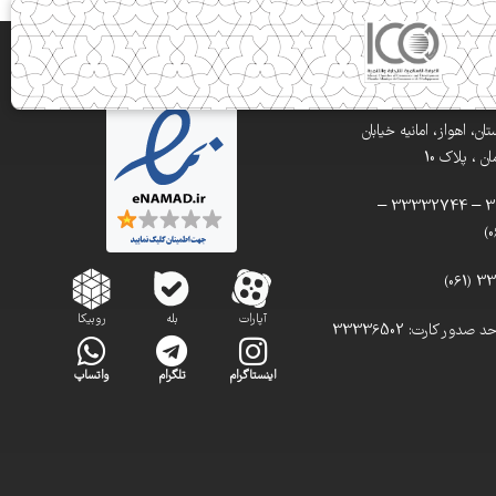
ن، اهواز، امانیه خیابان
 ، پلاک 10
تلفن: 33332900 – 33332744 –
آپارات
بله
روبیکا
تلفن مستقیم واحد صدور کارت: 33336502
اینستاگرام
تلگرام
واتساپ