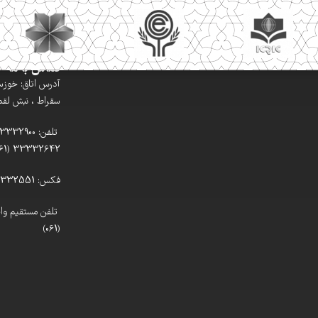
تماس با ما
آدرس اتاق: خوزستا
سقراط ، نبش لقمان
33332642 (061)
فکس: 33332551 (061)
(061)