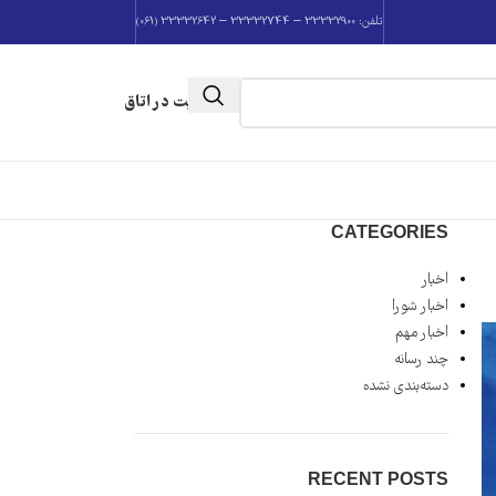
تلفن: 33332900 – 33332744 – 33332642 (061)
عضویت در اتاق
CATEGORIES
اخبار
اخبار شورا
اخبار مهم
چند رسانه
دسته‌بندی نشده
RECENT POSTS