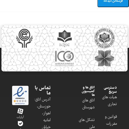
تماس با
دسترسی
اتاق ها و
کمیسیون
سریع
ما
ها
هیات های
آدرس اتاق:
اتاق های
تجاری
خوزستان،
شهرستان
اهواز،
قوانین و
آپارات
تشکل های
امانیه
مقررات
ملی
خیابان