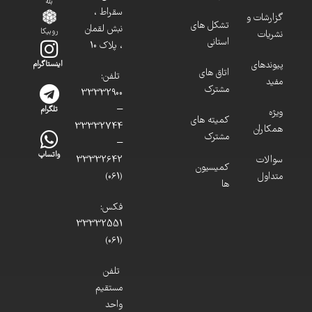
بله
سقراط ،
گزارشات و
تشکل های
نبش لقمان
روبیکا
نشریات
استانی
، پلاک 10
پیوندهای
اینستاگرام
اتاق های
تلفن:
مفید
مشترک
33332900
–
تلگرام
ویژه
کمیته های
33332744
همکاران
مشترک
–
واتساپ
سوالات
33332642
کمیسیون
متداول
(061)
ها
فکس:
33332551
(061)
تلفن
مستقیم
واحد