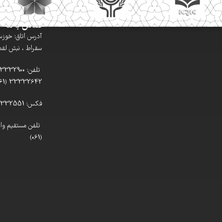
تماس با ما
آدرس اتاق: خوزستا
سقراط ، نبش لقمان
33332642 (061)
فکس: 33332551 (061)
(061)