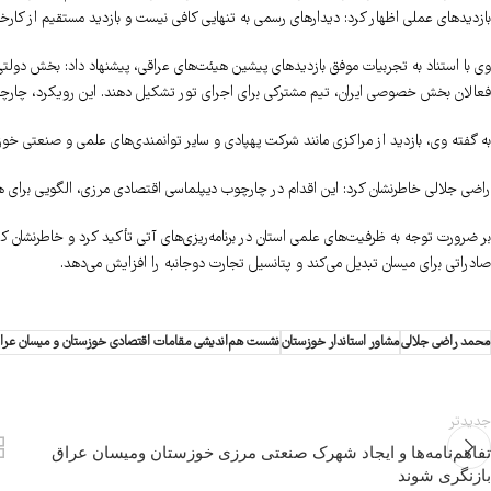
بازدیدهای عملی اظهار کرد: دیدارهای رسمی به تنهایی کافی نیست و بازدید مستقیم از ک
وی با استناد به تجربیات موفق بازدیدهای پیشین هیئت‌های عراقی، پیشنهاد داد: بخش دولتی ا
فعالان بخش خصوصی ایران، تیم مشترکی برای اجرای تور تشکیل دهند. این رویکرد، چارچوب
به گفته وی، بازدید از مراکزی مانند شرکت پهپادی و سایر توانمندی‌های علمی و صنعتی خوز
راضی جلالی خاطرنشان کرد: این اقدام در چارچوب دیپلماسی اقتصادی مرزی، الگویی برای هم
بر ضرورت توجه به ظرفیت‌های علمی استان در برنامه‌ریزی‌های آتی تأکید کرد و خاطرنشان کرد
صادراتی برای میسان تبدیل می‌کند و پتانسیل تجارت دوجانبه را افزایش می‌دهد.
محمد راضی جلالی
مشاور استاندار خوزستان
نشست هم‌اندیشی مقامات اقتصادی خوزستان و میسان عرا
جدیدتر
تفاهم‌نامه‌ها و ایجاد شهرک صنعتی مرزی خوزستان ومیسان عراق
بازنگری شوند