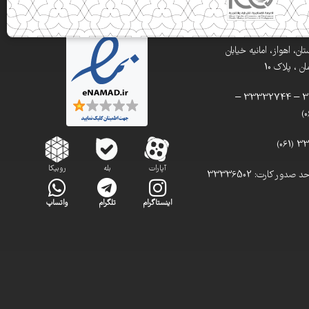
ن، اهواز، امانیه خیابان
 ، پلاک 10
تلفن: 33332900 – 33332744 –
آپارات
بله
روبیکا
تلفن مستقیم واحد صدور کارت: 33336502
اینستاگرام
تلگرام
واتساپ