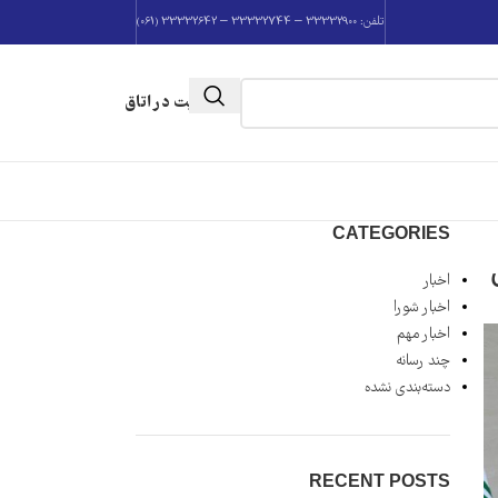
تلفن: 33332900 – 33332744 – 33332642 (061)
عضویت در اتاق
CATEGORIES
اخبار
اخبار شورا
اخبار مهم
چند رسانه
دسته‌بندی نشده
RECENT POSTS