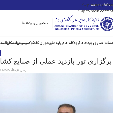
ایه گذاری برای تولید
Skip to navigation
Skip to main content
مات
اخبار و رویدادها
فرودگاه ها
درباره اتاق
شورای گفتگو
کمیسیونها
تشکلها
استا
ا
برگزاری تور بازدید عملی از صنایع کش
ارسال توسط
hodjat
در