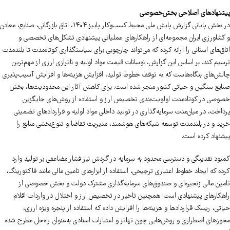
پیشنهادهای اصلاحی بخش‌خصوصی
در بخش پایانی گزارش پایش ملی محیط کسب‌وکار پاییز ۱۴۰۴، اتاق بازرگانی، صنایع، معادن
و کشاورزی ایران مجموعه‌ای از راهکارهای عملیاتی پیشنهادی تشکل‌های تخصصی و
اتاق‌های استانی را ارائه کرده که می‌تواند چارچوبی برای سیاستگذاری کوتاه‌مدت تا بلندمدت
ترسیم کند. بر اساس این گزارش، نوسانات قیمت مواد اولیه و ناترازی ارزی از مهم‌ترین
چالش‌های بنگاه‌هاست که به توقف خطوط تولید، افزایش هزینه‌ها و افزایش آسیب‌پذیری
صنایع سنگین و حیاتی کشور منجر شده است. برای کاهش آثار این محدودیت‌ها، بخش
خصوصی در کوتاه‌مدت اولویت‌بندی تخصیص ارز و استفاده از روش‌های جایگزین
پرداخت، در میان‌مدت سرمایه‌گذاری در تولید داخلی مواد اولیه و قراردادهای تضمینی
خرید و در بلندمدت توسعه شبکه‌های هوشمند، مدیریت تقاضا و تنوع‌بخشی منابع را
پیشنهاد کرده است.
کمبود نقدینگی و دسترسی محدود به سرمایه در گردش نیز فشار مضاعفی بر تولید وارد
کرده که ایجاد خطوط اعتباری ترجیحی، استفاده از ابزارهای تامین مالی مانند فاکتورینگ،
تامین مالی زنجیره‌ای و صندوق‌های سرمایه‌گذاری مشترک دولت و بخش خصوصی از
راهکارهای پیشنهادی است. همچنین تاخیر در تخصیص ارز و اختلال در واردات اقلام
حیاتی، ریسک قراردادها و هزینه‌ها را افزایش داده که استفاده از پنجره ویژه ارزی،
مجوزهای اضطراری و روش‌هایی چون تهاتر و اعتبارات اسنادی به‌عنوان راه‌حل مطرح شده