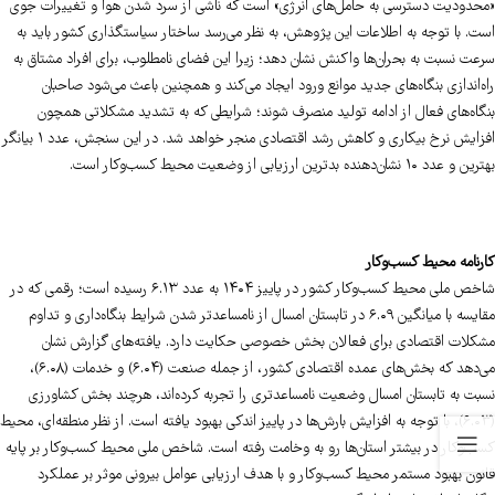
«محدودیت دسترسی به حامل‌های انرژی» است که ناشی از سرد شدن هوا و تغییرات جوی
است. با توجه به اطلاعات این پژوهش، به نظر می‌رسد ساختار سیاستگذاری کشور باید به
سرعت نسبت به بحران‌ها واکنش نشان دهد؛ زیرا این فضای نامطلوب، برای افراد مشتاق به
راه‌اندازی بنگاه‌های جدید موانع ورود ایجاد می‌کند و همچنین باعث می‌شود صاحبان
بنگاه‌های فعال از ادامه تولید منصرف شوند؛ شرایطی که به تشدید مشکلاتی همچون
افزایش نرخ بیکاری و کاهش رشد اقتصادی منجر خواهد شد. در این سنجش، عدد ۱ بیانگر
بهترین و عدد ۱۰ نشان‌دهنده بدترین ارزیابی از وضعیت محیط کسب‌وکار است.
کارنامه محیط کسب‌وکار
شاخص ملی محیط کسب‌وکار کشور در پاییز ۱۴۰۴ به عدد ۶.۱۳ رسیده است؛ رقمی که در
مقایسه با میانگین ۶.۰۹ در تابستان امسال از نامساعدتر شدن شرایط بنگاه‌داری و تداوم
مشکلات اقتصادی برای فعالان بخش خصوصی حکایت دارد. یافته‌های گزارش نشان
می‌دهد که بخش‌های عمده اقتصادی کشور، از جمله صنعت (۶.۰۴) و خدمات (۶.۰۸)،‌
نسبت به تابستان امسال وضعیت نامساعدتری را تجربه کرده‌اند، هرچند بخش کشاورزی
(۶.۰۳)، با توجه به افزایش بارش‌ها در پاییز اندکی بهبود یافته است. از نظر منطقه‌ای، محیط
کسب‌وکار در بیشتر استان‌ها رو به وخامت رفته است. شاخص ملی محیط کسب‌وکار بر پایه
قانون بهبود مستمر محیط کسب‌وکار و با هدف ارزیابی عوامل بیرونی موثر بر عملکرد