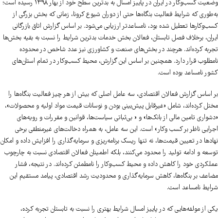
وضعیت کسب‌وکار در ایران در پاییز امسال به بدترین سطح خود از بهار ۱۳۹۸ رسیده است؛
به‌طوری که شرایط فعالیت بنگاه‌ها حتی از دوران شیوع کرونا، زمانی که بخش بزرگی از
کسب‌وکارها تعطیل شده بود، نامساعدتر ارزیابی می‌شود. بر اساس گزارش اتاق بازرگانی
ایران، برخلاف فصل تابستان، فعالان بخش خدمات بدترین شرایط را نسبت به بقیه بخش‌ها
تجربه کرده‌اند. هرچند در بخش‌های صنعت و کشاورزی نیز عدد شاخص در محدوده
نامطلوب قرار دارد. همچنین بر اساس این گزارش، محیط کسب‌وکار در تمام استان‌های
کشور نامساعد بوده است.
بر اساس گزارش فعالان اقتصادی، سه عامل اصلی که بیش از هر چیز فعالیت بنگاه‌ها را
مختل کرده‌اند، شامل «غیرقابل پیش‌بینی بودن و نوسانات قیمت مواد اولیه و محصولات»،
«دشواری تامین مالی از بانک‌ها» و « بی‌ثباتی سیاست‌ها، قوانین و مقررات و رویه‌های
اجرایی ناظر بر کسب وکار» است. این سه عامل، به همراه دخالت‌های غیرمنطقی برخی
نهادها در تعیین قیمت‌ها، نه تنها ریسک برنامه‌ریزی و سرمایه‌گذاری را افزایش داده و امکان
توسعه و ادامه تولید را محدود می‌کنند، بلکه اطمینان فعالان اقتصادی نسبت به چارچوب
عملکردی خود را کاهش داده و محیط کسب‌وکار را نامطمئن کرده‌اند. در نتیجه، فشار
مضاعف بر بنگاه‌ها، کاهش سرمایه‌گذاری و محدودیت رشد اقتصادی، پیامد مستقیم این
شرایط نامساعد است.
یکی از مولفه‌هایی که در پاییز امسال شرایط بهتری را نسبت به تابستان تجربه کرده،