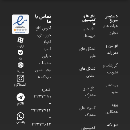
تماس با
دسترسی
اتاق ها و
کمیسیون
سریع
ما
ها
هیات های
آدرس اتاق:
اتاق های
تجاری
خوزستان،
شهرستان
اهواز،
قوانین و
آپارات
تشکل های
امانیه
مقررات
ملی
خیابان
بله
سقراط ،
گزارشات و
تشکل های
نبش لقمان
روبیکا
نشریات
استانی
، پلاک 10
پیوندهای
اینستاگرام
اتاق های
تلفن:
مفید
مشترک
33332900
–
تلگرام
ویژه
کمیته های
33332744
همکاران
مشترک
–
واتساپ
سوالات
33332642
کمیسیون