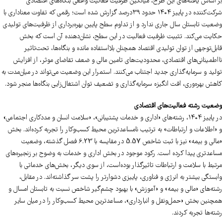
بر اساس یافته‌های این طرح، میانگین ظرفیت فعالیت واقعی بنگاه‌های اقتصادی
شرکت‌کننده در پاییز ۱۴۰۴ حدود ۳۹درصد گزارش شده است؛ رقمی که تفاوت معناداری با
وضعیت تابستان سال جاری ندارد و از تداوم سطح پایین بهره‌برداری از ظرفیت‌های تولیدی
حکایت می‌کند. تثبیت ظرفیت فعالیت در این سطح، نشان‌دهنده آن است که بخش
قابل‌توجهی از توان تولیدی اقتصاد همچنان بلااستفاده مانده و بنگاه‌ها، تحت‌تاثیر
نااطمینانی‌های اقتصادی، محدودیت‌های تامین مالی و ضعف تقاضای موثر، از افزایش
تولید و سرمایه‌گذاری جدید اجتناب می‌کنند. استمرار این وضعیت می‌تواند در میان‌مدت به
کاهش بهره‌وری، افت انگیزه سرمایه‌گذاری و تضعیف توان اشتغال‌زایی بنگاه‌ها منجر شود.
وضعیت رشته‌ فعالیت‌های اقتصادی
در پاییز ۱۴۰۴، رشته‌های «اداری و خدمات پشتیبانی»، «سلامت انسان و مددکاری اجتماعی»
و «اطلاعات و ارتباطات» به ترتیب نامساعدترین محیط کسب‌وکار را تجربه کرده‌اند. بخش
«مالی و بیمه» نیز با ثبت شاخص 5.57 در مقایسه با 6.23 فصل گذشته، وضعیت
مساعدتری پیدا کرده ‌است. رکود موجود در بخش اداری و خدمات به وضوح بر زنجیره‌های
مرتبط با سلامت و ارتباطات تاثیرگذار بوده‌است، از سوی دیگر، بخش‌های خدماتی با
وابستگی بیشتر به انرژی و فناوری، پاییزی دشوارتر را پشت سر گذاشته‌اند. در مقابل،
رشته‌های «مالی و بیمه» و «آموزش» با بهبود چشم‌گیر شاخص نسبت به تابستان امسال و
همچنین بخش «حمل‌ونقل و انبارداری»، مساعدترین محیط کسب‌وکار را در میان سایر
رشته‌ها تجربه کردند.