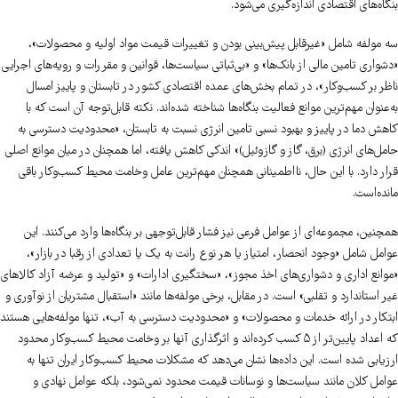
بنگاه‌های اقتصادی اندازه‌گیری می‌شود.
سه مولفه شامل «غیرقابل پیش‌بینی بودن و تغییرات قیمت مواد اولیه و محصولات»،
«دشواری تامین مالی از بانک‌ها» و «بی‌ثباتی سیاست‌ها، قوانین و مقررات و رویه‌های اجرایی
ناظر بر کسب‌وکار»، در تمام بخش‌های عمده اقتصادی کشور در تابستان و پاییز امسال
به‌عنوان مهم‌ترین موانع فعالیت بنگاه‌ها شناخته شده‌اند. نکته قابل‌توجه آن است که با
کاهش دما در پاییز و بهبود نسبی تامین انرژی نسبت به تابستان، «محدودیت دسترسی به
حامل‌های انرژی (برق، گاز و گازوئیل)» اندکی کاهش یافته، اما همچنان در میان موانع اصلی
قرار دارد. با این حال، نااطمینانی همچنان مهم‌ترین عامل وخامت محیط کسب‌وکار باقی
مانده‌است.
همچنین، مجموعه‌ای از عوامل فرعی نیز فشار قابل‌توجهی بر بنگاه‌ها وارد می‌کنند. این
عوامل شامل «وجود انحصار، امتیاز یا هر نوع رانت به یک یا تعدادی از رقبا در بازار»،
«موانع اداری و دشواری‌های اخذ مجوز»، «سختگیری ادارات» و «تولید و عرضه آزاد کالاهای
غیر استاندارد و تقلبی» است. در مقابل، برخی مولفه‌ها مانند «استقبال مشتریان از نوآوری و
ابتکار در ارائه خدمات و محصولات» و «محدودیت دسترسی به آب»، تنها مولفه‌هایی هستند
که اعداد پایین‌تر از ۵ کسب کرده‌اند و اثرگذاری آنها بر وخامت محیط کسب‌وکار محدود
ارزیابی شده است. این داده‌ها نشان می‌دهد که مشکلات محیط کسب‌وکار ایران تنها به
عوامل کلان مانند سیاست‌ها و نوسانات قیمت محدود نمی‌شود، بلکه عوامل نهادی و