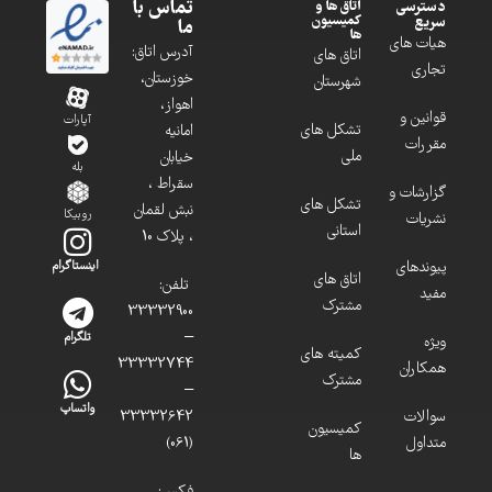
تماس با
دسترسی
اتاق ها و
کمیسیون
سریع
ما
ها
هیات های
آدرس اتاق:
اتاق های
تجاری
خوزستان،
شهرستان
اهواز،
قوانین و
آپارات
تشکل های
امانیه
مقررات
ملی
خیابان
بله
سقراط ،
گزارشات و
تشکل های
نبش لقمان
روبیکا
نشریات
استانی
، پلاک 10
پیوندهای
اینستاگرام
اتاق های
تلفن:
مفید
مشترک
33332900
–
تلگرام
ویژه
کمیته های
33332744
همکاران
مشترک
–
واتساپ
سوالات
33332642
کمیسیون
متداول
(061)
ها