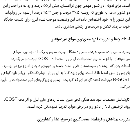
است. برای نمونه، در کشور مهمی چون قزاقستان، بیش از ۵۵ درصد واردات در اختیار این
دو کشور است؛ به طوری که روسیه ۳۰.۵ درصد و چین ۲۵.۳ درصد از سهم بازار واردات
این کشور را به خود اختصاص داده‌اند. این وضعیت موجب شده ایران برای تثبیت جایگاه
خود، نیازمند تلاش و مزیت‌های رقابتی بیشتری باشد.
استانداردها و مقررات فنی؛ جدی‌ترین موانع غیرتعرفه‌ای
وحید حسین‌زاده عضو هیئت علمی دانشگاه تربیت مدرس، یکی از مهم‌ترین موانع
غیرتعرفه‌ای را الزام انطباق محصولات ایرانی با استاندارد GOST می‌داند و می‌گوید:
استانداردی که ریشه در سیستم‌های فنی اتحاد جماهیر شوروی دارد و امروز نیز در روسیه،
بلاروس و سایر اعضا نافذ است. برای ورود کالا به این بازار، تولیدکنندگان ایرانی باید گواهی
R-GOST دریافت کنند؛ گواهی‌ای که کیفیت، ایمنی و ویژگی‌های فنی محصولات را تأیید
می‌کند.
کارشناسان معتقدند نبود هماهنگی کافی میان استانداردهای ملی ایران و الزامات GOST،
روند ترخیص کالا را دشوار و در برخی موارد تقریباً غیرممکن کرده است.
مقررات بهداشتی و قرنطینه؛ سخت‌گیری در حوزه غذا و کشاورزی