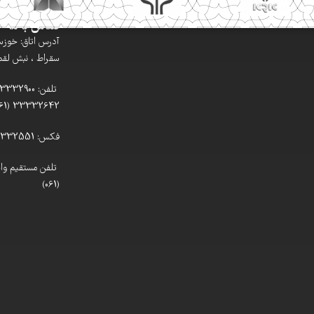
تماس با ما
آدرس اتاق: خوزستا
سقراط ، نبش لقمان
33332642 (061)
فکس: 33332551 (061)
(061)