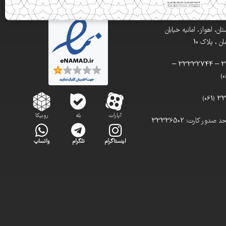
ن، اهواز، امانیه خیابان
 ، پلاک 10
تلفن: 33332900 – 33332744 –
آپارات
بله
روبیکا
تلفن مستقیم واحد صدور کارت: 33336502
اینستاگرام
تلگرام
واتساپ