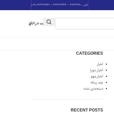
تلفن: 33332900 – 33332744 – 33332642 (061)
عضویت در اتاق
CATEGORIES
اخبار
اخبار شورا
اخبار مهم
چند رسانه
دسته‌بندی نشده
RECENT POSTS