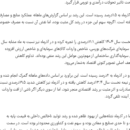
حت تاثیر تحولات درآمدی و تورمی قرار گیرد.
هزینه مصرف نهایی بخش دولتی نیز در نیمه نخست سال ۱۴۰۴ رشد ۱.۱درصدی داشته و در آذرماه به ۱.۵درصد رسیده است. این رشد بر اساس گزارش‌های ماهانه عملکرد منابع و مصار
فته است. اگرچه سهم این جزء در رشد کل مثبت بوده، اما نقش آن نسبت به مصرف خصوص
در مقابل، تشکیل سرمایه ثابت ناخالص وضعیت نامطلوبی داشته است. این متغیر در نیمه نخست سال ۱۴۰۴ کاهش ۱۱.۱درصدی را تجربه کرده و در آذرماه نیز نسبت به ماه مشابه سال
های سرمایه‌ای شرکت‌های بورسی، شاخص واردات کالاهای سرمایه‌ای و شاخص ارزش افزوده
ایه‌گذاری ساختمانی از مهم‌ترین عوامل این رشد منفی بوده‌اند. تداوم کاهش
ف اصلی تصویر کنونی اقتصاد به‌شمار می‌رود.
در بخش خارجی، صادرات کالا و خدمات در نیمه نخست سال ۱۴۰۴ رشد ۰.۷درصدی داشته و در آذرماه به ۲درصد رسیده است. این برآورد بر اساس داده‌های ماهانه گمرک انجام شده و
نشان‌دهنده بهبود نسبی صادرات نسبت به سال قبل است. در مقابل، واردات کالا و خدمات در نیمه نخست سال ۱۳.۴درصد کاهش یافته و در آذرماه نیز کاهش شدید ۱۹.۵درصدی 
ادرات و اثر مثبت بر رشد اقتصادی منجر شود، اما از سوی دیگر اگر ناشی از افت واردات
آینده تلقی گردد.
نزدیک به صفر مواجه بوده، اما در آذرماه نشانه‌هایی از بهبود ظاهر شده و رشد تولید ناخالص داخلی به قیمت پایه به
متکی بر بخش خدمات و تا حدی صنایع و معادن بوده و سهم نفت و کشاورزی محدودتر بوده است. در سمت