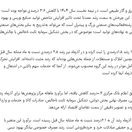
گروه صنایع و معادن که شامل بخش‌های صنعت، معدن، ساختمان، استخراج و تامین آب، برق و گاز طبیعی است، در نیمه نخست سال ۱۴۰۴ با کاهش ۳.۶ درصدی مواجه بوده است؛
شابه سال قبل نشان می‌دهد. این چرخش به سمت رشد عمدتا تحت تاثیر افزایش شاخص تولید صنایع بورسی و بهبود
رشته‌فعالیت‌های صنعتی بزرگ و پیشران است که می‌تواند به‌تدریج به سایر بخش‌های صنعتی
ترسی به نهاده‌های تولید است؛ موضوعی که در بخش تشکیل سرمایه ثابت ناخالص با چالش‌های
گروه خدمات که بزرگ‌ترین سهم را در تولید ناخالص داخلی دارد، در نیمه نخست سال ۱۴۰۴ رشد ۱.۸درصدی را ثبت کرده و در آذرماه نیز رشد ۲.۸ درصدی نسبت به ماه مشابه سال ق
همچنین املاک و مستغلات از جمله بخش‌هایی بوده‌اند که رشد مثبت داشته‌اند. افزایش تحرک
امل موثر در رشد این گروه محسوب می‌شوند. از آنجا که خدمات سهم بالایی در اشتغال و
ماه ایفا کرده است.
از منظر هزینه یا مخارج، تولید ناخالص داخلی به قیمت بازار در نیمه نخست سال ۱۴۰۴ طبق اعلام بانک مرکزی ۰.۷درصد کاهش یافته، اما برآورد ماهانه مرکز پژوهش‌ها برای آذرماه
ی، مصرف نهایی بخش دولتی، تشکیل سرمایه ثابت ناخالص، صادرات کالا و خدمات و واردا
هزینه مصرف نهایی بخش خصوصی در نیمه نخست سال ۱۴۰۴ رشد ۱.۴درصدی داشته و در آذرماه رشد آن به ۲.۱درصد نسبت به ماه مشابه سال قبل رسیده است. برآورد این متغیر با
سمی و حقیقی مبادلات خرد و خرده‌فروشی است. رشد مصرف خصوصی بیانگر بهبود نسبی