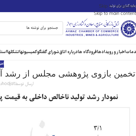
ایه گذاری برای تولید
Skip to navigation
Skip to main content
مات
اخبار و رویدادها
فرودگاه ها
درباره اتاق
شورای گفتگو
کمیسیونها
تشکلها
استا
اخبا
تخمین بازوی پژوهشی مجلس از رشد آذرم
ارسال توسط
hodjat
در 