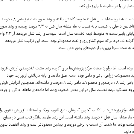
فاوتی را در مقایسه با پاییز طی کند.
بر اساس اعلام بانک مرکزی، تولید ناخالص داخلی به قیمت پایه در نیمه نخست سال ۱۴۰۴ نسبت به دوره مشابه سال قبل ۰.۶درصد کاهش یافته و رشد بدون نفت نیز منفی ۰.۸ درصد
بوده است؛ اما محاسبات ماهانه مرکز پژوهش‌ها نشان می‌دهد که در آذرماه ۱۴۰۴ رشد تولید ناخالص داخلی به قیمت پایه نسبت به ماه مشابه سال قبل به ۲.۳ درصد رسیده و رشد بدو
نفت نیز ۲.۵درصد برآورد می‌شود. این تفاوت بیانگر بهبود نسبی شرایط اقتصادی در ماه‌های پایانی پاییز نسبت به متوس
رفته‌اند، درحالی‌که سهم کشاورزی و نفت محدودتر بوده است. این ترکیب نشان می‌دهد
 نفت نسبتا پایین‌تر از دوره‌های رونق نفتی است.
در بخش کشاورزی، بر اساس اعلام بانک مرکزی رشد نیمه نخست سال ۱۴۰۴ منفی ۲.۹درصد بوده است، اما برآورد ماهانه مرکز پژوهش‌ها برای آذرماه رشد مثبت ۱.۱درصدی ارزش 
ید محصولات زراعی، باغی و دامی بوده است. طبق داده‌های پایه دریافتی از وزارت جهاد
کشاورزی، تولید محصولات زراعی در آذرماه نسبت به سال قبل رشد ۱.۹درصدی، محصولات باغی رشد ۰.۸ درصدی و محصولات دامی رشد ۰.۹درصدی داشته‌اند. همچنین افزایش 
ین اگرچه عملکرد نیمه نخست سال در این بخش ضعیف بوده، اما داده‌های ماهانه حاکی از چر
است. برآورد ماهانه مرکز پژوهش‌ها با اتکا به آخرین آمارهای منابع ثانویه اوپک و استفاده از روش دنتون بر
توزیع زمانی داده‌های فصلی، نشان می‌دهد ارزش افزوده بخش نفت در آذرماه ۱۴۰۴ نسبت به ماه مشابه سال قبل ۶ درصد رشد داشته است. این رشد ملایم بیانگر ثبات نسبی در سطح
ثبت بوده، اما شدت آن نسبت به برخی دوره‌های پیشین محدودتر است و رشد اقتصاد بدون
 دارد.