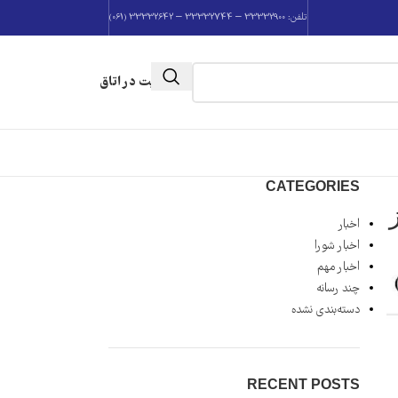
تلفن: 33332900 – 33332744 – 33332642 (061)
عضویت در اتاق
CATEGORIES
اخبار
اخبار شورا
اخبار مهم
چند رسانه
دسته‌بندی نشده
RECENT POSTS