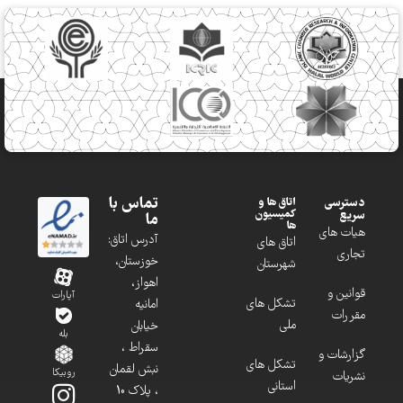
تماس با
دسترسی
اتاق ها و
کمیسیون
سریع
ما
ها
هیات های
آدرس اتاق:
اتاق های
تجاری
خوزستان،
شهرستان
اهواز،
قوانین و
آپارات
تشکل های
امانیه
مقررات
ملی
خیابان
بله
سقراط ،
گزارشات و
تشکل های
نبش لقمان
روبیکا
نشریات
استانی
، پلاک 10