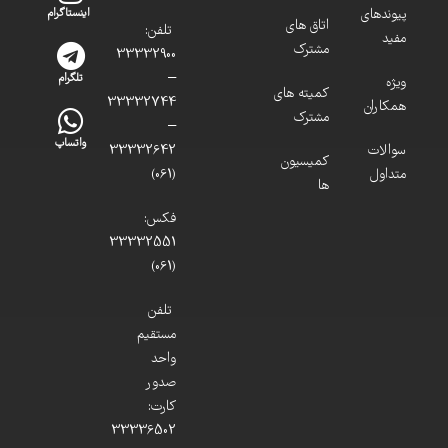
پیوندهای
اینستاگرام
اتاق های
تلفن:
مفید
مشترک
33332900
–
تلگرام
ویژه
کمیته های
33332744
همکاران
مشترک
–
واتساپ
سوالات
33332642
کمیسیون
متداول
(061)
ها
فکس:
33332551
(061)
تلفن
مستقیم
واحد
صدور
کارت:
33336502