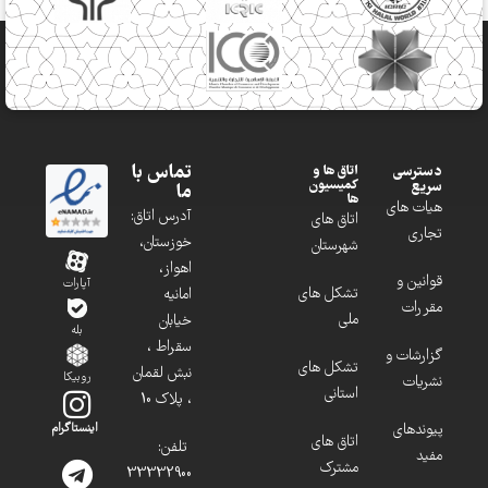
تماس با
دسترسی
اتاق ها و
کمیسیون
سریع
ما
ها
هیات های
آدرس اتاق:
اتاق های
تجاری
خوزستان،
شهرستان
اهواز،
قوانین و
آپارات
تشکل های
امانیه
مقررات
ملی
خیابان
بله
سقراط ،
گزارشات و
تشکل های
نبش لقمان
روبیکا
نشریات
استانی
، پلاک 10
پیوندهای
اینستاگرام
اتاق های
تلفن:
مفید
مشترک
33332900