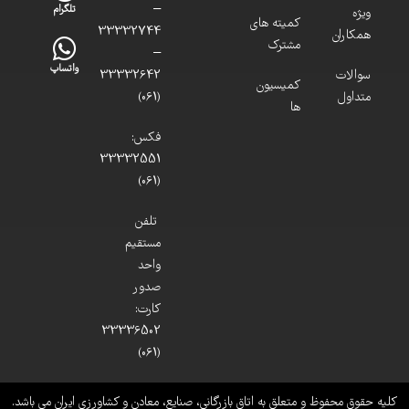
–
تلگرام
ویژه
کمیته های
33332744
همکاران
مشترک
–
واتساپ
سوالات
33332642
کمیسیون
متداول
(061)
ها
فکس:
33332551
(061)
تلفن
مستقیم
واحد
صدور
کارت:
33336502
(061)
کلیه حقوق محفوظ و متعلق به اتاق بازرگانی، صنایع، معادن و کشاورزی ایران می باشد.