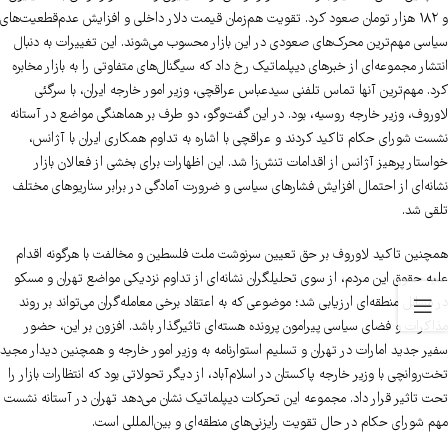
و ۱۸۲ هزار تومان صعود کرد. تقویت هم‌زمان قیمت دلار داخلی و افزایش عدم‌قطعیت‌های
سیاسی مهم‌ترین محرک‌های صعودی در این بازار محسوب می‌شوند. این تغییرات به دنبال
انتشار مجموعه‌ای از خبرهای دیپلماتیک رخ داد که سیگنال‌های متفاوتی را به بازار مخابره
کرد. مهم‌ترین آنها تماس تلفنی سیدعباس عراقچی، وزیر امور خارجه ایران، با سرگئی
لاوروف، وزیر خارجه روسیه، بود. در این گفت‌وگو، دو طرف بر هماهنگی مواضع در آستانه
نشست شورای حکام تاکید کردند و عراقچی با اشاره به تداوم همکاری ایران با آژانس،
خواستار پرهیز آژانس از اقدامات تنش‌زا شد. این اظهارات برای بخشی از فعالان بازار
نشانه‌ای از احتمال افزایش فشارهای سیاسی و ضرورت آمادگی در برابر سناریوهای مختلف
تلقی شد.
همچنین تاکید لاوروف بر حق تعیین سرنوشت ملت فلسطین و مخالفت با هرگونه اقدام
علیه حقوق این مردم، از سوی تحلیلگران نشانه‌ای از تداوم نزدیکی مواضع تهران و مسکو
در مسائل منطقه‌ای ارزیابی شد؛ موضوعی که به اعتقاد برخی معامله‌گران می‌تواند بر روند
مذاکرات و فضای سیاسی پیرامون پرونده هسته‌ای تاثیرگذار باشد. افزون بر این، حضور
سفیر جدید امارات در تهران و تسلیم استوارنامه به وزیر امور خارجه و همچنین دیدار مجید
تخت‌روانچی با وزیر خارجه پاکستان در اسلام‌آباد، از دیگر تحولاتی بود که انتظارات بازار را
تحت تاثیر قرار داد. مجموعه این تحرکات دیپلماتیک نشان می‌دهد تهران در آستانه نشست
مهم شورای حکام در حال تقویت رایزنی‌های منطقه‌ای و بین‌المللی است.