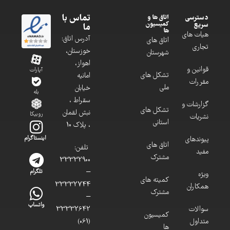
تماس با
دسترسی
اتاق ها و
کمیسیون
سریع
ما
ها
هیات های
آدرس اتاق:
اتاق های
تجاری
خوزستان،
شهرستان
اهواز،
قوانین و
آپارات
تشکل های
امانیه
مقررات
ملی
خیابان
بله
سقراط ،
گزارشات و
تشکل های
نبش لقمان
روبیکا
نشریات
استانی
، پلاک 10
پیوندهای
اینستاگرام
اتاق های
تلفن:
مفید
مشترک
33332900
–
تلگرام
ویژه
کمیته های
33332744
همکاران
مشترک
–
واتساپ
سوالات
33332642
کمیسیون
متداول
(061)
ها