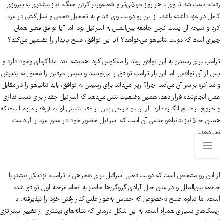
رفت، باعث شد تا وی با هر روز طولانی‌تر و شعله‌ورتر کردن جنگ، نیاز بیشتری به پیروزی
کامل در غزه داشته باشد. از این رو دولت وی اقدام به تحمیل قحطی و نسل‌کشی در غزه
کرد و نتیجه آن پشت کردن جامعه بین‌الملل به اسرائیل بود. اما آیا توافق فعلی همان
چیزی است که دولت نتانیاهو می‌خواهد؟ آیا این توافق، صلح پایدار را تضمین می‌کند؟
ترامپ برای رسیدن به این توافق روند را معکوس کرد. همیشه ابتدا مذاکره‌ای وجود دارد و
پس از آن توافقی. اما این بار ترامپ توافق را می‌نویسد و سپس طرفین را مجبور به پذیرش
و مذاکره بر سر آن می‌کند. چرا؟ زیرا می‌داند برای رسیدن به توافق، باید نتانیاهو را در مقابل
عمل انجام‌شده قرار دهد. همین وضعیت نشان می‌دهد که اسرائیل چقدر برای دست‌اندازی
و خروج از صلح انگیزه دارد! از آن‌سو مراحل پس از عقب‌نشینی اولیه آن‌قدر مبهم است که
همین حالا نیز نتانیاهو مدعی آن است که اسرائیل حضور خود در عمق غزه را از دست
نمی‌دهد.
از این رو مشخص است که دولت فعلی اسرائیل برای همراهی با ترامپ، نزدیکی بیشتر با
جامعه بین‌الملل و در عین حال آزادی گروگان‌ها حاضر به انجام مرحله اول توافق شده
است. اما تداوم صلح به‌خصوص که حماس به‌طور علنی کنار رفتن خود را نپذیرفته، با
ریسک‌های بسیاری همراه است. به این شکل تازمانی که نشانه‌های بیشتری از تغییر استراتژی