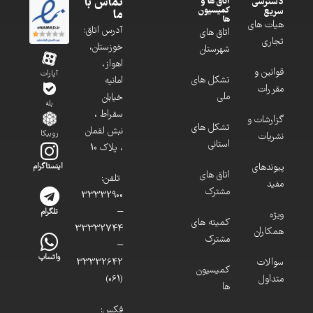
تماس با
دسترسی
اتاق ها و
کمیسیون
سریع
ما
ها
هیات های
آدرس اتاق:
اتاق های
تجاری
خوزستان،
شهرستان
اهواز،
قوانین و
آپارات
تشکل های
امانیه
مقررات
ملی
خیابان
بله
سقراط ،
گزارشات و
تشکل های
نبش لقمان
روبیکا
نشریات
استانی
، پلاک 10
پیوندهای
اینستاگرام
اتاق های
تلفن:
مفید
مشترک
33332900
–
تلگرام
ویژه
کمیته های
33332744
همکاران
مشترک
–
واتساپ
سوالات
33332642
کمیسیون
متداول
(061)
ها
فکس: