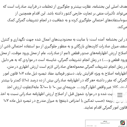
هدف اصلی این بخشنامه، نظارت بیشتر و جلوگیری از تخلفات در فرآیند صادرات است که
می‌تواند تأثیرات منفی بر تجارت خارجی کشور داشته باشد. این اقدام همچنین از
سوءاستفاده‌های احتمالی جلوگیری کرده و به شفافیت در انجام تشریفات گمرکی کمک
می‌کند.
در این بخشنامه آمده است: با عنایت به محدودیت‌های اعمال شده جهت نگهداری و کنترل
سقف میزان صادرات کارت‌های بازرگانی و به منظور جلوگیری از سو استفاده احتمالی ناشی از
اصلاح ارزش اظهارنامه‌های صدور قطعی (اعم از صادرات، عام از محل ورود موقت، از محل
ورود قطعی و….) در زمان انجام تشریفات گمرکی، شایسته است در مواردی که به هر دلیل
در زمان انجام تشریفات گمرکی محموله‌های صادراتی لازم است ارزش اظهاری در متن،
اظهارنامه اصلاح به ویژه افزایش یابد، دستور فرمائید مفاد تبصره ذیل ماده ۱۰۷ قانون امور
گمرکی که مقرر داشته «هر گاه در اظهارنامه صادراتی بیش از ده درصد (۱۰٪) کمتر یا بیشتر
ارزش کالا غیر واقعی اظهار گردد… جریمه‌ای بین ۱۰ تا ۱۰۰% مابه‌التفاوت ارزش اخذ
گردد»، رعایت شده و در موارد شمول قبل از اصلاح ارزش اظهارنامه صادراتی نسبت به اخذ
با تودیع جریمه (حسب تمکین با اعتراض ذینفع) به میزان مندرج در تبصره ذیل ماده ۱۰۷
قانون امور گمرکی اقدام نمایند.