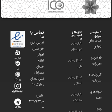
تماس با
دسترسی
اتاق ها و
کمیسیون
سریع
ما
ها
هیات های
آدرس اتاق:
اتاق های
تجاری
خوزستان،
شهرستان
اهواز،
قوانین و
آپارات
تشکل های
امانیه
مقررات
ملی
خیابان
بله
سقراط ،
گزارشات و
تشکل های
نبش لقمان
روبیکا
نشریات
استانی
، پلاک 10
پیوندهای
اینستاگرام
اتاق های
تلفن:
مفید
مشترک
33332900
–
تلگرام
ویژه
کمیته های