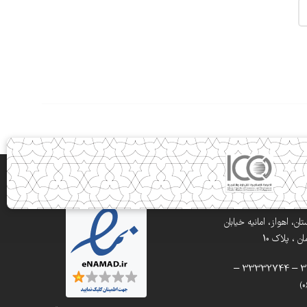
ن، اهواز، امانیه خیابان
 ، پلاک 10
تلفن: 33332900 – 33332744 –