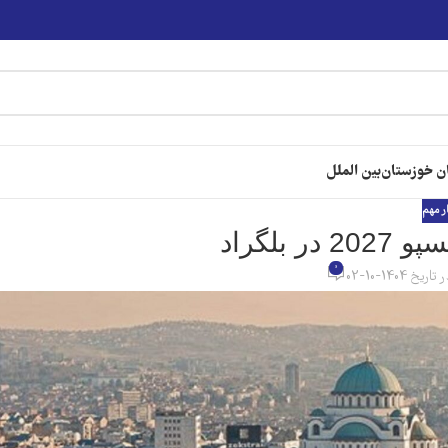
ن خوزستان
بین الملل
ر مهم
 بلگراد
0
 تاریخ 1404-10-02