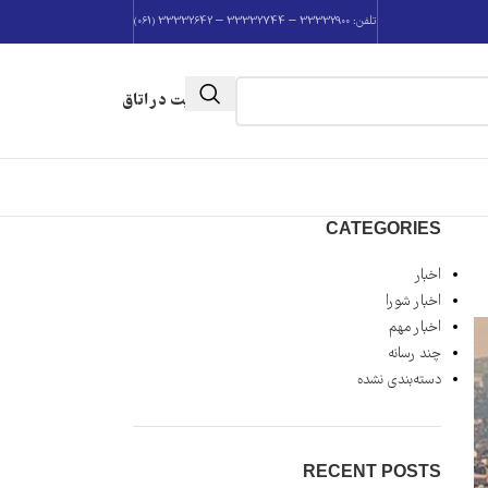
تلفن: 33332900 – 33332744 – 33332642 (061)
عضویت در اتاق
CATEGORIES
اخبار
اخبار شورا
اخبار مهم
چند رسانه
دسته‌بندی نشده
RECENT POSTS