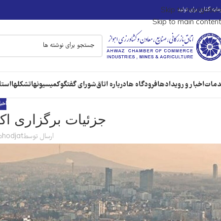
ایه گذاری برای تولید
Skip to navigation
Skip to main content
مات
اخبار و رویدادها
فرودگاه ها
درباره اتاق
شورای گفتگو
کمیسیونها
تشکلها
استا
اخبا
جزئیات برگزاری اکسپو 2027 در
ارسال توسط
hodjat
در