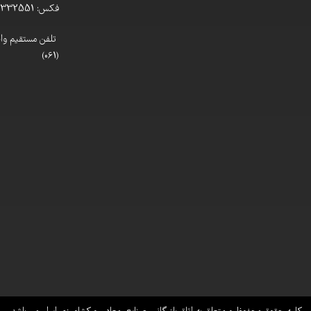
فکس: 33332551 (061)
(061)