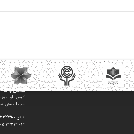
تماس با ما
آدرس اتاق: خوزستا
سقراط ، نبش لقمان
33332642 (061)