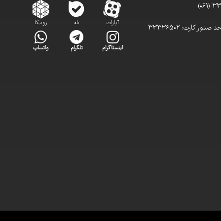
آپارات
بله
روبیکا
تلفن مستقیم واحد صدور کارت: 33336502
اینستاگرام
تلگرام
واتساپ