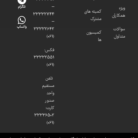
–
تلگرام
ویژه
کمیته های
33332744
همکاران
مشترک
–
واتساپ
سوالات
33332642
کمیسیون
متداول
(061)
ها
فکس:
33332551
(061)
تلفن
مستقیم
واحد
صدور
کارت:
33336502
(061)