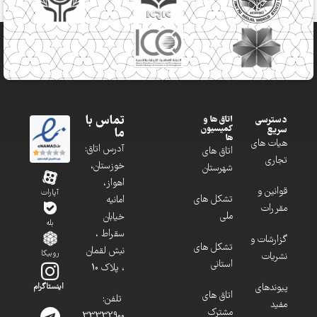
تماس با
دسترسی
اتاق ها و
کمیسیون
سریع
ما
ها
هیات های
آدرس اتاق:
اتاق های
تجاری
خوزستان،
شهرستان
اهواز،
قوانین و
آپارات
تشکل های
امانیه
مقررات
ملی
خیابان
بله
سقراط ،
گزارشات و
تشکل های
نبش لقمان
روبیکا
نشریات
استانی
، پلاک 10
پیوندهای
اینستاگرام
اتاق های
تلفن:
مفید
مشترک
33332900