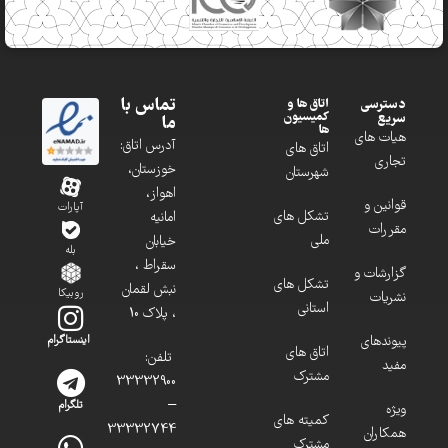
تماس با
دسترسی
اتاق ها و
کمیسیون
سریع
ما
ها
هیات های
آدرس اتاق:
اتاق های
تجاری
خوزستان،
شهرستان
اهواز،
قوانین و
آپارات
تشکل های
امانیه
مقررات
ملی
خیابان
بله
سقراط ،
گزارشات و
تشکل های
نبش لقمان
روبیکا
نشریات
استانی
، پلاک 10
پیوندهای
اینستاگرام
اتاق های
تلفن:
مفید
مشترک
33332900
–
تلگرام
ویژه
کمیته های
33332744
همکاران
مشترک