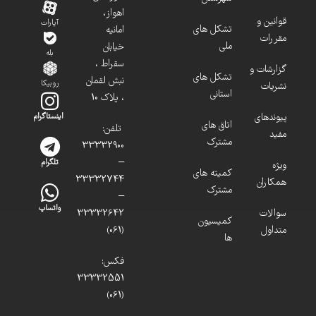
اهواز،
قوانین و
آپارات
تشکل های
امانیه
مقررات
ملی
خیابان
بله
سقراط ،
گزارشات و
تشکل های
نبش لقمان
روبیکا
نشریات
استانی
، پلاک 10
پیوندهای
اینستاگرام
اتاق های
تلفن:
مفید
مشترک
33332900
–
تلگرام
ویژه
کمیته های
33332744
همکاران
مشترک
–
واتساپ
سوالات
33332642
کمیسیون
متداول
(061)
ها
فکس:
33332551
(061)