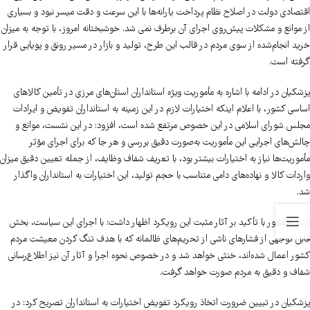
اقتصادی دولت در اصلاح نظام پرداخت یارانه‌ها با این سرعت و دقت میسر نبود و بسیاری
از موانع و مشکلات پیش‌روی اجرای آن برطرف نمی شد. خوشبختانه امروز، با توجه به میزان
خرید انجام‌شده از سوی مردم در قالب این طرح، تولید و بازار در مسیر رونق و پویایی قرار
گرفته است.
پزشکیان در ادامه با اشاره به مأموریت ویژه استانداران استان‌های مرزی در تأمین کالاهای
اساسی کشور، با اعلام اینکه اختیارات لازم در این زمینه به استانداران تفویض و ایرادات
مجلس شورای اسلامی در این خصوص مرتفع شده است، افزود: در این نشست، موانع و
چالش‌های اجرایی این مأموریت به‌صورت دقیق بررسی و هر جا که برای اجرای مؤثر
مأموریت‌ها نیاز به اختیارات بیشتر بود، با تعریف شفاف وظایف، از جمله تعیین دقیق میزان
واردات کالا و نهاده‌های دامی متناسب با حجم تولید، این اختیارات به استانداران واگذار
شد.
رئیس‌جمهور با تأکید بر آثار مثبت این رویکرد اظهار داشت: با اجرای این سیاست، بخش
قابل توجهی از فشارهای ناشی از تحریم‌های ظالمانه که با هدف تنگ کردن معیشت مردم
کشور اعمال شده‌اند، خنثی خواهد شد و در خصوص نحوه اجرا و آثار آن نیز اطلاع‌رسانی
شفاف و دقیق به مردم صورت خواهد گرفت.
پزشکیان در تبیین ضرورت اتخاذ رویکرد تفویض اختیارات به استانداران تصریح کرد: در