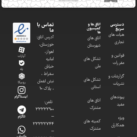
تماس با
دسترسی
اتاق ها و
کمیسیون
سریع
ما
ها
هیات های
آدرس اتاق:
اتاق های
تجاری
خوزستان،
شهرستان
اهواز،
قوانین و
آپارات
تشکل های
امانیه
مقررات
ملی
خیابان
بله
سقراط ،
گزارشات و
تشکل های
نبش لقمان
روبیکا
نشریات
استانی
، پلاک 10
پیوندهای
اینستاگرام
اتاق های
تلفن:
مفید
مشترک
33332900
–
تلگرام
ویژه
کمیته های
33332744
همکاران
مشترک
–
واتساپ