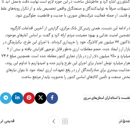
کشاورزی اشاره کرد و خاطرنشان ساخت: در این حوزه لازم است نهایت دقت به‌عمل آید تا
تسهیلات صرفاً به تولیدکنندگان و صنعتگران واقعی تخصیص یابد و از تکرار رویه‌های غلط
و فاسد، از جمله فعالیت شرکت‌های صوری، با جدیت و قاطعیت جلوگیری شود.
در ادامه این نشست، همتی رئیس‌کل بانک مرکزی، گزارشی از آخرین اقدامات کارگروه
تضمین امنیت غذایی و بهبود معیشت مردم ارائه کرد و گفت: بر اساس آمارهای موجود،
تاکنون ۷۷ میلیون نفر کالابرگ خود را خریداری کرده‌اند. با اجرای این طرح، یکپارچگی در
بازار ارز ایجاد شده، حجم معاملات ارزی به‌طور قابل توجهی افزایش یافته و بیش از ۲
میلیارد و ۲۵۰ میلیون دلار ارز در بازار تجاری کشور معامله شده است. همچنین مبلغ ۷۴.۶
هزار میلیارد تومان اعتبار برای اجرای این طرح واریز شده و امیدواریم با تداوم این روند،
جذابیت بیشتری برای صادرکنندگان ارز در رفع تعهدات ارزی ایجاد شود تا بتوان نیازهای
بخش صنعت و تأمین کالاهای اساسی کشور را به‌صورت پایدار مرتفع ساخت.
نشست با استانداران استان‌های مرزی
جدیدتر
قدیمی تر