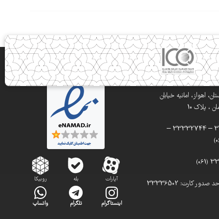
ن، اهواز، امانیه خیابان
 ، پلاک 10
تلفن: 33332900 – 33332744 –
آپارات
بله
روبیکا
تلفن مستقیم واحد صدور کارت: 33336502
اینستاگرام
تلگرام
واتساپ