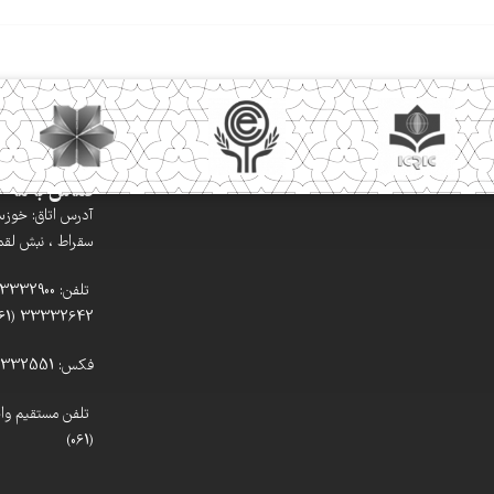
تماس با ما
آدرس اتاق: خوزستا
سقراط ، نبش لقمان
33332642 (061)
فکس: 33332551 (061)
(061)