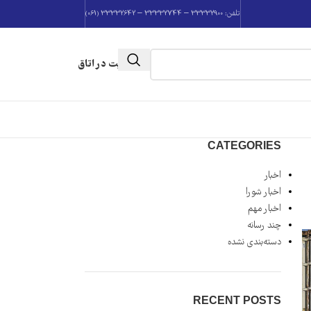
تلفن: 33332900 – 33332744 – 33332642 (061)
عضویت در اتاق
CATEGORIES
اخبار
اخبار شورا
اخبار مهم
چند رسانه
دسته‌بندی نشده
RECENT POSTS