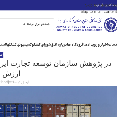
ایه گذاری برای تولید
Skip to navigation
Skip to main content
مات
اخبار و رویدادها
فرودگاه ها
درباره اتاق
شورای گفتگو
کمیسیونها
تشکلها
استا
اخبا
ارزش ص
ارسال توسط
hodjat
در 