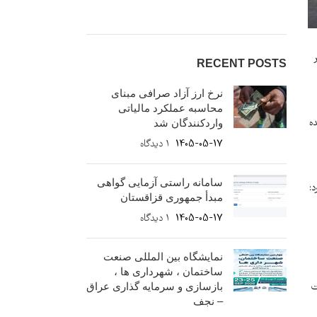
RECENT POSTS
نرخ ارز آزاد صرافی مبنای
محاسبه عملکرد مالیاتی
ا به عهده
واردکنندگان شد
1405-05-17
۱ دیدگاه
سامانه راستی آزمایی گواهی
د:
مبدأ جمهوری قزاقستان
1405-05-17
۱ دیدگاه
نمایشگاه بین المللی صنعت
ساختمان ، شهرداری ها ،
بازسازی و سرمایه گذاری عراق
ت
– نجف