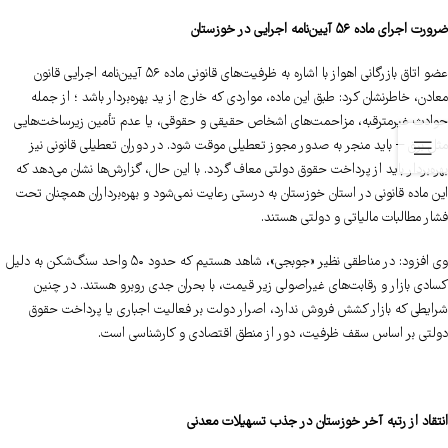
ضرورت اجرای ماده ۵۶ آیین‌نامه اجرایی در خوزستان
عضو اتاق بازرگانی اهواز با اشاره به ظرفیت‌های قانونی ماده ۵۶ آیین‌نامه اجرایی قانون
معادن، خاطرنشان کرد: طبق این ماده، مواردی که خارج از ید بهره‌بردار باشد ؛ از جمله
حوادث غیرمترقبه، مزاحمت‌های اشخاص حقیقی و حقوقی، یا عدم تأمین زیرساخت‌هایی
مثل برق – باید منجر به صدور مجوز تعطیلی موقت شود. در دوران تعطیلی قانونی نیز
بهره‌بردار باید از پرداخت حقوق دولتی معاف گردد. با این حال، گزارش‌ها نشان می‌دهد که
این ماده قانونی در استان خوزستان به درستی رعایت نمی‌شود و بهره‌برداران همچنان تحت
فشار مطالبات مالیاتی و دولتی هستند.
وی افزود: در مناطقی نظیر «جوبجی»، شاهد هستیم که حدود ۵۰ واحد سنگ‌شکن به دلیل
کسادی بازار و رقابت‌های غیراصولی زیر قیمت، با بحران جدی روبرو هستند. در چنین
شرایطی که بازار کشش فروش ندارد، اصرار دولت بر فعالیت اجباری یا پرداخت حقوق
دولتی بر اساس سقف ظرفیت، دور از منطق اقتصادی و کارشناسی است.
انتقاد از رتبه آخر خوزستان در جذب تسهیلات معدنی