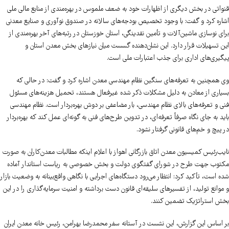
قنواتی در بخش دیگری از اظهارات خود به ضعف ملموس در بهره‌مندی از منابع مالی ملی
اشاره کرد و گفت: با وجود تخصیص بودجه‌های سالانه در صندوق نوآوری و صنایع معدنی
برای نوسازی ماشین‌آلات و تأمین نقدینگی، استان خوزستان در رتبه‌های آخر بهره‌مندی از
این تسهیلات قرار دارد. این نشان‌دهنده گسست میان نیازهای بخش معدن استان و
پیگیری‌های اداری برای جذب اعتبارات ملی است.
وی همچنین به تعرفه‌های سنگین نظام مهندسی معدن اشاره کرد و گفت: در حالی که
بسیاری از معادن به دلیل مشکلات ذکر شده غیرفعال هستند، تحمیل هزینه‌های مسئول
فنی و تعرفه‌های بالای نظام مهندسی، بار مضاعفی بر دوش بهره‌بردار است. نظام مهندسی
باید به جای نگاه صرفاً تعرفه‌ای، در تدوین طرح‌های فنی به گونه‌ای عمل کند که بهره‌بردار
در پیچ‌ و خم‌های قانونی گرفتار نشود.
نایب‌رئیس کمیسیون معدن اتاق بازرگانی اهواز با اعلام اینکه مطالبات معدن‌کاران به صورت
مکتوب جهت طرح در شورای گفتگوی دولت و بخش خصوصی به ریاست استاندار آماده
شده است، تأکید کرد: انتظار می‌رود دستگاه‌های اجرایی با نگاهی واقع‌بینانه به وضعیت بازار
و موانع تولید، از تفسیرهای سلیقه‌ای قانون دست برداشته و امنیت سرمایه‌گذاری را در این
بخش استراتژیک تضمین کنند.
بر اساس این گزارش، این نشست در آستانه سفر محمدرضا بهرامن، رئیس خانه معدن ایران