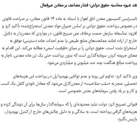
نقد شیوه محاسبه حقوق دولتی؛ فشار مضاعف بر معادن غیرفعال
نایب‌رئیس کمیسیون معدن اتاق اهواز با استناد به ماده ۱۴ قانون معادن، بر صراحت قانونی
در خصوص پرداخت حقوق دولتی بر اساس «میزان مواد معدنی استخراج‌شده» تأکید کرد و
افزود: متأسفانه سازمان صمت برخلاف نص صریح قانون، در مواردی که معدن‌دار به دلایل
خارج از اراده (مانند ممانعت‌های منابع طبیعی یا عدم احداث جاده دسترسی) موفق به
استخراج نشده است، حقوق دولتی را بر مبنای «ظرفیت اسمی» مطالبه می‌کند. این اقدام به
معنای جریمه کردن سرمایه‌گذاری است که بدون برداشت حتی یک تن ماده معدنی، ناچار به
پرداخت مبالغ هنگفت چند صد میلیونی و میلیاردی می‌شود.
وی تاکید کرد: تداوم این رویه و عدم توانایی بهره‌برداران در پرداخت این هزینه‌های
تحمیلی، منجر به «سلب صلاحیت» از معدن‌کاران می‌شود که معادل نابودی کامل یک کسب‌
و کار و بر باد رفتن سرمایه‌های بخش خصوصی است.
قنواتی تصریح کرد: دولت نباید محدوده‌ای را که سرمایه‌گذار سال‌ها برای آن دوندگی کرده و
هزینه‌های گزافی پرداخته است، به سادگی و به دلیل چالش‌های خارج از کنترل بهره‌بردار،
بازپس بگیرد.