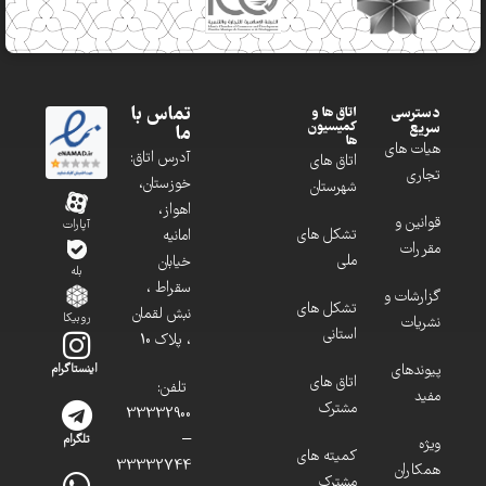
تماس با
دسترسی
اتاق ها و
کمیسیون
سریع
ما
ها
هیات های
آدرس اتاق:
اتاق های
تجاری
خوزستان،
شهرستان
اهواز،
قوانین و
آپارات
تشکل های
امانیه
مقررات
ملی
خیابان
بله
سقراط ،
گزارشات و
تشکل های
نبش لقمان
روبیکا
نشریات
استانی
، پلاک 10
پیوندهای
اینستاگرام
اتاق های
تلفن:
مفید
مشترک
33332900
–
تلگرام
ویژه
کمیته های
33332744
همکاران
مشترک