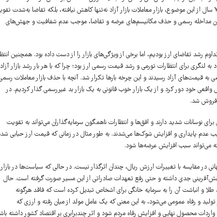
مکانیسم بازار محروم شدند و حتی نگهداری و معاملات آن جرم‌انگاری شد. با گذشت حدود ۷ سال از این موضوع، بازار معاملات بازار آزاد نه‌تنها کاهش نیافته، بلکه تقاضا به‌شدت ت
م امکان مداخله رسمی و حذف مکانیسم‌های عرضه و تقاضا، موجب عدم شفافیت و جهش‌های
رشد تقاضای ارز بودیم، اما برخی از ویژگی‌های بازار را از دست داده بود. همچنین انتظا
د به لنگری برای انتظارات تورمی و رشد قیمت رسمی ارز بود؛ چرا که با هر بار رشد بازار آزاد،
ی به قیمت‌های آزاد رسیدند و این چرخه بارها تکرار شد. آنچه با حذف بازار معاملات رسمی
اقعی خود دور کرد و از یک بازار خوب قانونی به یک بازار بد غیررسمی گذار کردیم. در
 فروش شد.
 برای نوسانات شدید دارند و افق‌ها و انتظارات ناهمگون سرمایه‌گذاران می‌تواند به تقویت
 سبب عدم پایداری و افزایش شوک‌ها می‌شدند. به طور مثال در زمانی که قیمت ارز حبابی شده
ته می‌تواند سبب افزایش عرضه‌ها شود.
در مقایسه با تغییرات ارزش ریال، چندان اثر‌گذار نیست. در حالی که سیاست‌ها در بازار
 نقش‌آفرینی جدی داشته و حتی رفع تعهدات صادراتی از این مسیر صورت گرفته است. حال
 طلا و انباشت آن را به سرمایه خانگی برای اشخاص تبدیل کرده است که فاقد هرگونه
لید و رفاه عمومی می‌شود، به این معنی که یک عامل مولد از میان ‌رفته و ارزی که
واردات محصول نهایی و افزایش رفاه مردم شود و اثر چندبرابری بر اقتصاد کشور داشته باش