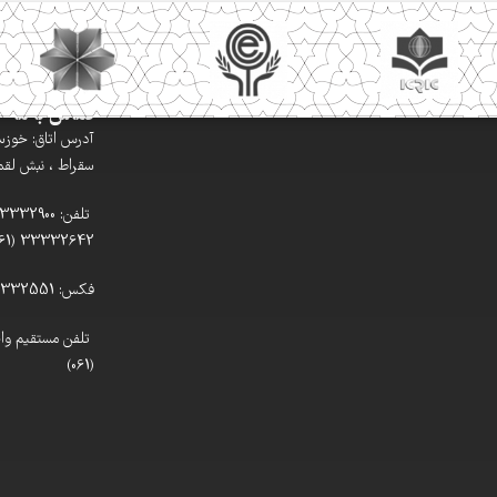
تماس با ما
آدرس اتاق: خوزستا
سقراط ، نبش لقمان
33332642 (061)
فکس: 33332551 (061)
(061)