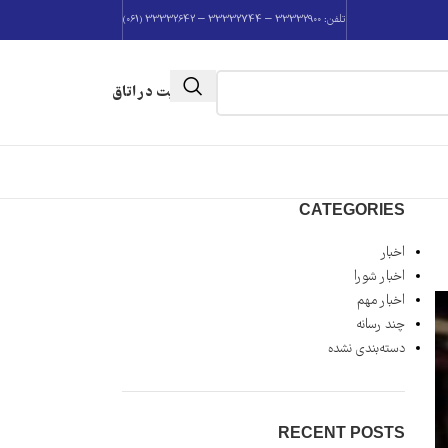
تلفن: 33332900 – 33332744 – 33332642 (061)
عضویت در اتاق
CATEGORIES
اخبار
اخبار شورا
اخبار مهم
چند رسانه
دسته‌بندی نشده
RECENT POSTS