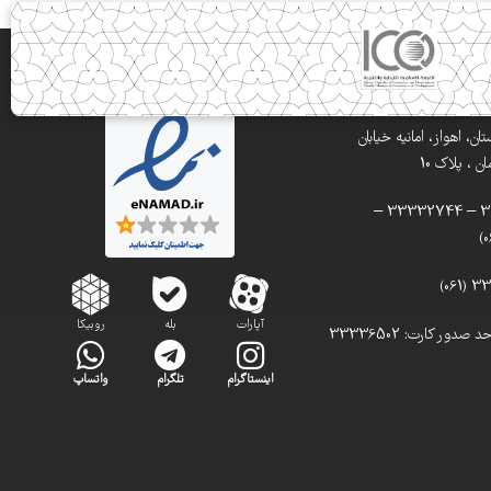
ن، اهواز، امانیه خیابان
 ، پلاک 10
تلفن: 33332900 – 33332744 –
آپارات
بله
روبیکا
تلفن مستقیم واحد صدور کارت: 33336502
اینستاگرام
تلگرام
واتساپ