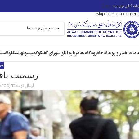
ایه گذاری برای تولید
Skip to navigation
Skip to main content
مات
اخبار و رویدادها
فرودگاه ها
درباره اتاق
شورای گفتگو
کمیسیونها
تشکلها
استا
اخبا
رسمیت یافت
ارسال توسط
hodjat
در