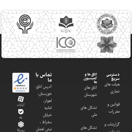
تماس با
دسترسی
اتاق ها و
کمیسیون
سریع
ما
ها
هیات های
آدرس اتاق:
اتاق های
تجاری
خوزستان،
شهرستان
اهواز،
قوانین و
آپارات
تشکل های
امانیه
مقررات
ملی
خیابان
بله
سقراط ،
گزارشات و
تشکل های
نبش لقمان
روبیکا
نشریات