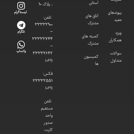
استانی
، پلاک 10
پیوندهای
اینستاگرام
اتاق های
تلفن:
مفید
مشترک
33332900
–
تلگرام
ویژه
کمیته های
33332744
همکاران
مشترک
–
واتساپ
سوالات
33332642
کمیسیون
متداول
(061)
ها
فکس:
33332551
(061)
تلفن
مستقیم
واحد
صدور
کارت: