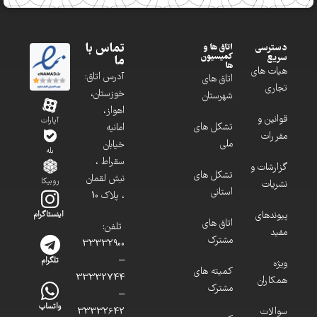
تماس با
دسترسی
اتاق ها و
کمیسیون
سریع
ما
ها
هیات های
آدرس اتاق:
اتاق های
تجاری
خوزستان،
شهرستان
اهواز،
قوانین و
آپارات
تشکل های
امانیه
مقررات
ملی
خیابان
بله
سقراط ،
گزارشات و
تشکل های
نبش لقمان
روبیکا
نشریات
استانی
، پلاک 10
پیوندهای
اینستاگرام
اتاق های
تلفن:
مفید
مشترک
33332900
–
تلگرام
ویژه
کمیته های
33332744
همکاران
مشترک
–
واتساپ
سوالات
33332642