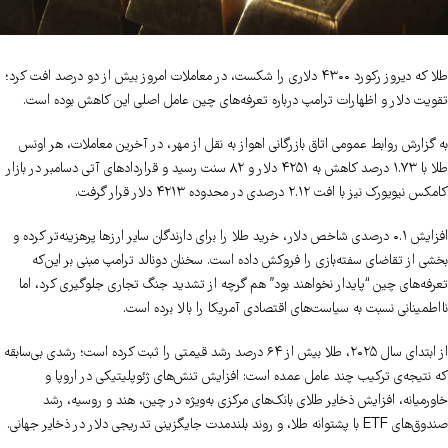
طلا که دیروز رکورد ۴۳۰۰ دلاری را شکست، در معاملات امروز بیش از دو درصد افت کرد؛
تقویت دلار و اظهارات ترامپ درباره تعرفه‌های چین عامل اصلی این کاهش بوده است.
به گزارش روابط عمومی اتاق بازرگانی اهواز به نقل از مهر، در آخرین معاملات، هر اونس
طلا با ۱.۷۳ درصد کاهش به ۴۲۵۱ دلار و ۸۲ سنت رسید و قراردادهای آتی دسامبر در بازار
کامکس نیویورک نیز با افت ۲.۱۲ درصدی در محدوده ۴۲۱۳ دلار قرار گرفت.
افزایش ۰.۱ درصدی شاخص دلار، خرید طلا را برای دارندگان سایر ارزها پرهزینه‌تر کرده و
بخشی از تقاضای سفته‌بازی را فروکش داده است. سخنان دونالد ترامپ مبنی بر این‌که
تعرفه‌های چین “پایدار نخواهند بود” هم گرچه از تشدید جنگ تجاری جلوگیری کرد، اما
نااطمینانی نسبت به سیاست‌های اقتصادی آمریکا را بالا برده است.
از ابتدای سال ۲۰۲۵، طلا بیش از ۶۴ درصد رشد قیمتی را ثبت کرده است؛ رشدی بی‌سابقه
که نتیجه‌ی ترکیب چند عامل عمده است: افزایش تنش‌های ژئوپلیتیکی در اروپا و
خاورمیانه، افزایش ذخایر طلای بانک‌های مرکزی به‌ویژه در چین، هند و روسیه، رشد
صندوق‌های ETF با پشتوانه طلا، و روند بلندمدت جایگزینی تدریجی دلار در ذخایر جهانی.