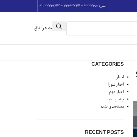
تلفن: 33332900 – 33332744 – 33332642 (061)
عضویت در اتاق
CATEGORIES
اخبار
اخبار شورا
اخبار مهم
چند رسانه
دسته‌بندی نشده
RECENT POSTS