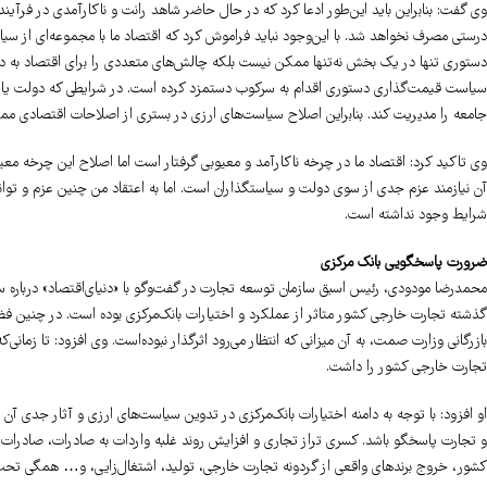
وی گفت: بنابراین باید این‌طور ادعا کرد که در حال حاضر شاهد رانت و ناکارآمدی در فرآی
درستی مصرف نخواهد شد. با این‌وجود نباید فراموش کرد که اقتصاد ما با مجموعه‌ای از 
دستوری تنها در یک بخش نه‌تنها ممکن نیست بلکه چالش‌های متعددی را برای اقتصاد به دنب
سیاست قیمت‌گذاری دستوری اقدام به سرکوب دستمزد کرده‌ است. در شرایطی که دولت یا سی
جامعه را مدیریت کند. بنابراین اصلاح سیاست‌های ارزی در بستری از اصلاحات اقتصادی م
وی تاکید کرد: اقتصاد ما در چرخه ناکارآمد و معیوبی گرفتار است اما اصلاح این چرخه 
آن نیازمند عزم جدی از سوی دولت و سیاستگذاران است. اما به اعتقاد من چنین عزم و توانی 
شرایط وجود نداشته است.
ضرورت پاسخگویی بانک مرکزی
محمدرضا مودودی، رئیس اسبق سازمان توسعه تجارت در گفت‌وگو با «دنیای‌اقتصاد» درباره
گذشته تجارت خارجی کشور متاثر از عملکرد و اختیارات بانک‌مرکزی بوده است. در چنین 
بازرگانی وزارت صمت، به آن میزانی که انتظار می‌رود اثرگذار نبوده‌است. وی افزود: تا زمان
تجارت خارجی کشور را داشت.
او افزود: با توجه به دامنه اختیارات بانک‌مرکزی در تدوین سیاست‌های ارزی و آثار جدی 
و تجارت پاسخگو باشد. کسری تراز تجاری و افزایش روند غلبه واردات به صادرات، صادرات 
کشور، خروج برندهای واقعی از گردونه تجارت خارجی، تولید، اشتغال‌زایی، و…‌ همگی تحت‌ت