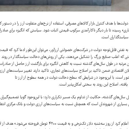
لت‌ها با هدف کنترل بازار کالاهای مصرفی، استفاده از نرخ‌های متفاوت ارز را در دستور کا
ز نیمایی» حالا نوبت به «ارز تجاری» رسیده تا بار دیگر ناکارآمدی سرکوب قیمتی اثبات شود. سیاستی که انگیزه برای صادر
سیاستگذاران است.
وجه به نقش قابل‌توجه دولت در شرکت‌های خصولتی ارزآور، می‌توان این‌طور ادعا کرد که قیمت
لتی که اغلب صنایع بزرگ را تشکیل می‌دهند، یکی از روش‌های دخالت سیاستگذار در روند
ین مرتبه در طول سال‌های گذشته نسبت به کاهش انگیزه برای بازگشت ارز حاصل از صادرات
فعالان اقتصادی ضمن تاکید بر اصلاح سیاست‌های تجاری، تاکید دارند تغییر سیاست‌های ارزی
ور است. با این‌وجود در شرایطی که سطح دخالت دولت در همه سطوح از ارز تا
افته، اصلاح این روند به سختی امکان‌پذیر است.
 سال‌های گذشته، حکایت از تداوم یک مسیر تکراری دارد؛ با این‌وجود گویا تصمیم‌گیران
صرار دارند. ارز 4200 تومانی یادآور خاطره جمعی بسیاری از شهروندان است که همچنان نسبت به سیاست‌های ارزی دولت و بانک مرکزی انتقا
«اسحاق جهانگیری معاون وقت رئیس‌جمهور ایران در روز دوشنبه بیستم فروردین ماه 1397 اعلام کرد از روز سه‌شنبه دلار تک‌نرخی و به قیمت ۴۲۰۰ تومان فروخته می‌شود.» 