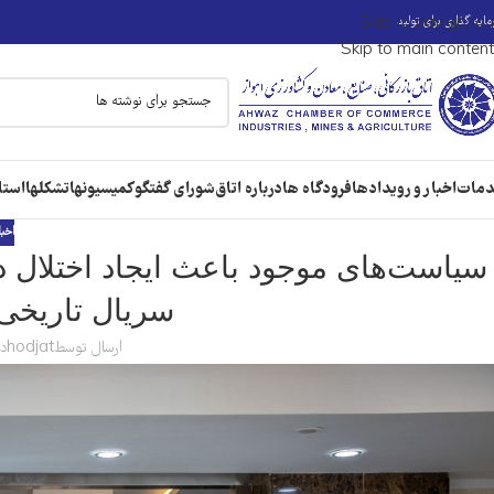
ایه گذاری برای تولید
Skip to navigation
Skip to main content
مات
اخبار و رویدادها
فرودگاه ها
درباره اتاق
شورای گفتگو
کمیسیونها
تشکلها
استا
اخبا
سیاست‌های موجود باعث ایجاد اختلال 
سریال تاریخی
ارسال توسط
hodjat
در 