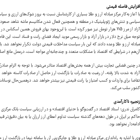
افزایش فاصله قیمتی
با آغاز به‌کار مرکز مبادله ارز و طلا بسیاری از کارشناسان نسبت به بروز شوک‌های ارزی و س
سیاسی و تنش‌های ژئوپلیتیک در منطقه و همچنین فعال شدن مکانیسم ماشه شاهد صعود قابل‌
توجه میان نرخ دلار در بازار آزاد و بازار رسمی موید ایجاد فضای رانت و فساد است. این فا
مبادله ارز و طلا وعده دادند که این بار سیاست مداخلات قیمتی دولت تکرار نخواهد شد. با 
آن‌هم در شرایطی که اقتصاد با مشکلات متعدد و چندجانبه‌ای مواجه است، درعمل مانع ا
در چنین فضایی تجارت بیش از همه بخش‌های اقتصاد متاثر می‌شود. با توجه به الزام صادرک
آزاد به شدت بالا رفته، از رغبت به صادرات یا بازگشت ارز حاصل از صادرات کاسته خواهد 
تقاضا برای واردات و کسب امتیاز یا رانت قیمتی نیز بیشتر خواهد شد. درهمین‌‌‌‌‌‌حال نوسانات ق
کشور سلب می‌کند.
زنجیره ناکارآمدی
کامران ندری؛ استاد اقتصاد در گفت‌وگو با «دنیای اقتصاد» و در ارزیابی سیاست بانک مرکز
حاکم بر ایران در طول دهه‌های گذشته سیاست تداوم اعطای ارز ارزان یا به بیان دقیق‌تر قی
ادامه‌دار نخواهد بود.
وی با اشاره به راه‌اندازی مرکز مبادله ارز و طلا و جایگزینی آن با سامانه نیما در بازگشت