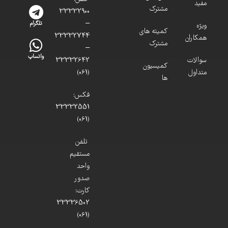
مفید
مشترک
33332900
–
تلگرام
ویژه
کمیته های
33332744
همکاران
مشترک
–
واتساپ
سوالات
33332642
کمیسیون
متداول
(061)
ها
فکس:
33332551
(061)
تلفن
مستقیم
واحد
صدور
کارت:
33336502
(061)