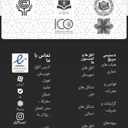
تماس با
دسترسی
اتاق ها و
کمیسیون
سریع
ما
ها
هیات های
آدرس اتاق:
اتاق های
تجاری
خوزستان،
شهرستان
اهواز،
قوانین و
آپارات
تشکل های
امانیه
مقررات
ملی
خیابان
بله
سقراط ،
گزارشات و
تشکل های
نبش لقمان
روبیکا
نشریات
استانی
، پلاک 10
پیوندهای
اینستاگرام
اتاق های
تلفن: