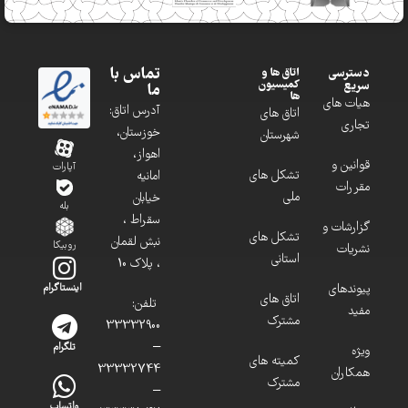
تماس با
دسترسی
اتاق ها و
کمیسیون
سریع
ما
ها
هیات های
آدرس اتاق:
اتاق های
تجاری
خوزستان،
شهرستان
اهواز،
قوانین و
آپارات
تشکل های
امانیه
مقررات
ملی
خیابان
بله
سقراط ،
گزارشات و
تشکل های
نبش لقمان
روبیکا
نشریات
استانی
، پلاک 10
پیوندهای
اینستاگرام
اتاق های
تلفن:
مفید
مشترک
33332900
–
تلگرام
ویژه
کمیته های
33332744
همکاران
مشترک
–
واتساپ