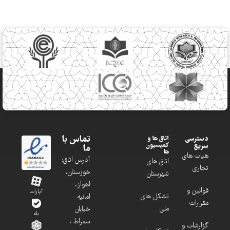
تماس با
دسترسی
اتاق ها و
کمیسیون
سریع
ما
ها
هیات های
آدرس اتاق:
اتاق های
تجاری
خوزستان،
شهرستان
اهواز،
قوانین و
آپارات
تشکل های
امانیه
مقررات
ملی
خیابان
بله
سقراط ،
گزارشات و