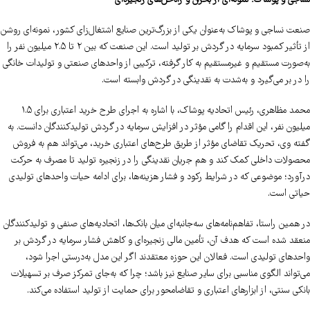
نساجی و پوشاک؛ نمونه‌ای از بحران و راه‌حل‌های زنجیره‌ای
صنعت نساجی و پوشاک به‌عنوان یکی از بزرگ‌ترین صنایع اشتغال‌زای کشور، نمونه‌ای روشن
از تأثیر کمبود سرمایه در گردش بر تولید است. این صنعت که بین ۲ تا ۲.۵ میلیون نفر را
به‌صورت مستقیم و غیرمستقیم به کار گرفته، ترکیبی از واحدهای صنعتی و تولیدات خانگی
را در بر می‌گیرد و به‌شدت به نقدینگی در گردش وابسته است.
محمد مظاهری، رئیس اتحادیه پوشاک، با اشاره به اجرای طرح خرید اعتباری برای ۱.۵
میلیون نفر، این اقدام را گامی مؤثر در افزایش سرمایه در گردش تولیدکنندگان دانست. به
گفته وی، تحریک تقاضای مؤثر از طریق طرح‌های اعتباری خرید، می‌تواند هم به فروش
محصولات داخلی کمک کند و هم جریان نقدینگی را در زنجیره تولید تا مصرف به حرکت
درآورد؛ موضوعی که در شرایط رکود و فشار هزینه‌ها، برای ادامه حیات واحدهای تولیدی
حیاتی است.
در همین راستا، تفاهم‌نامه‌های سه‌جانبه‌ای میان بانک‌ها، اتحادیه‌های صنفی و تولیدکنندگان
منعقد شده است که هدف آن، تأمین مالی زنجیره‌ای و کاهش فشار سرمایه در گردش بر
واحدهای تولیدی است. فعالان این حوزه معتقدند اگر این مدل به‌درستی اجرا شود،
می‌تواند الگوی مناسبی برای سایر صنایع نیز باشد؛ چرا که به‌جای تمرکز صرف بر تسهیلات
بانکی سنتی، از ابزارهای اعتباری و تقاضامحور برای حمایت از تولید استفاده می‌کند.