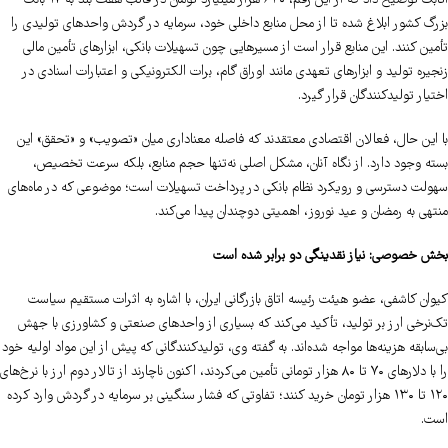
اتابک توضیح داد که از این رقم، ۶۴۰ هزار میلیارد تومان در قالب هفت بند به ۱۷ بانک
بزرگ کشور ابلاغ شده تا از محل منابع داخلی خود، سرمایه در گردش واحدهای تولیدی را
تأمین کنند. این منابع قرار است از مسیرهایی چون تسهیلات بانکی، ابزارهای تأمین مالی
زنجیره تولید و ابزارهای تعهدی مانند اوراق گام، برات الکترونیکی و اعتبارات اسنادی در
اختیار تولیدکنندگان قرار گیرد.
با این حال، فعالان اقتصادی معتقدند که فاصله معناداری میان «تصویب» و «تحقق» این
بسته وجود دارد. از نگاه آنان، مشکل اصلی نه‌تنها حجم منابع، بلکه سرعت تخصیص،
سهولت دسترسی و رویکرد نظام بانکی در پرداخت تسهیلات است؛ موضوعی که در ماه‌های
منتهی به رمضان و عید نوروز، اهمیتی دوچندان پیدا می‌کند.
بخش خصوصی: نیاز نقدینگی دو برابر شده است
کیوان کاشفی، عضو هیئت رئیسه اتاق بازرگانی ایران، با اشاره به اثرات مستقیم سیاست
تک‌نرخی ارز بر تولید، تأکید می‌کند که بسیاری از واحدهای صنعتی و کشاورزی با جهش
بی‌سابقه هزینه‌ها مواجه شده‌اند. به گفته وی، تولیدکنندگانی که پیش از این مواد اولیه خود
را با دلارهای ۷۰ تا ۸۰ هزار تومانی تأمین می‌کردند، اکنون ناچارند از تالار دوم ارز با نرخ‌های
۱۲۰ تا ۱۳۰ هزار تومان خرید کنند؛ تفاوتی که فشار سنگینی بر سرمایه در گردش وارد کرده
است.