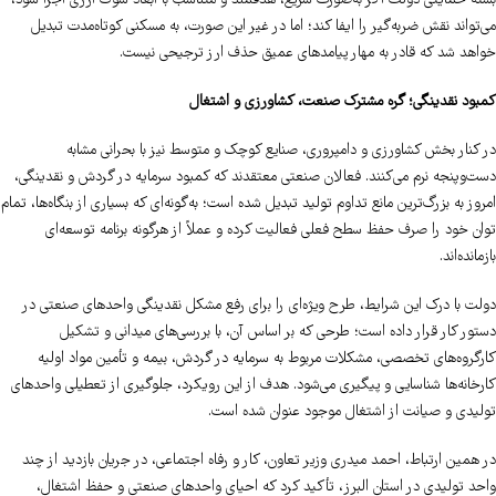
بسته حمایتی دولت اگر به‌صورت سریع، هدفمند و متناسب با ابعاد شوک ارزی اجرا شود،
می‌تواند نقش ضربه‌گیر را ایفا کند؛ اما در غیر این صورت، به مسکنی کوتاه‌مدت تبدیل
خواهد شد که قادر به مهار پیامدهای عمیق حذف ارز ترجیحی نیست.
کمبود نقدینگی؛ گره مشترک صنعت، کشاورزی و اشتغال
در کنار بخش کشاورزی و دامپروری، صنایع کوچک و متوسط نیز با بحرانی مشابه
دست‌وپنجه نرم می‌کنند. فعالان صنعتی معتقدند که کمبود سرمایه در گردش و نقدینگی،
امروز به بزرگ‌ترین مانع تداوم تولید تبدیل شده است؛ به‌گونه‌ای که بسیاری از بنگاه‌ها، تمام
توان خود را صرف حفظ سطح فعلی فعالیت کرده و عملاً از هرگونه برنامه توسعه‌ای
بازمانده‌اند.
دولت با درک این شرایط، طرح ویژه‌ای را برای رفع مشکل نقدینگی واحدهای صنعتی در
دستور کار قرار داده است؛ طرحی که بر اساس آن، با بررسی‌های میدانی و تشکیل
کارگروه‌های تخصصی، مشکلات مربوط به سرمایه در گردش، بیمه و تأمین مواد اولیه
کارخانه‌ها شناسایی و پیگیری می‌شود. هدف از این رویکرد، جلوگیری از تعطیلی واحدهای
تولیدی و صیانت از اشتغال موجود عنوان شده است.
در همین ارتباط، احمد میدری وزیر تعاون، کار و رفاه اجتماعی، در جریان بازدید از چند
واحد تولیدی در استان البرز، تأکید کرد که احیای واحدهای صنعتی و حفظ اشتغال،