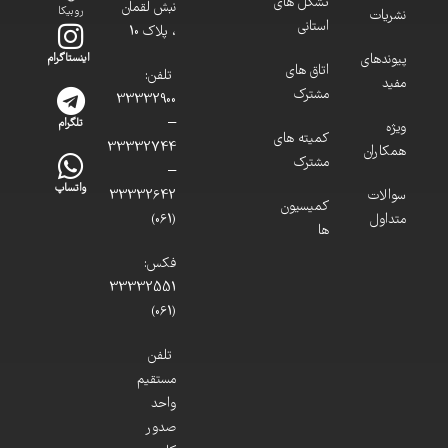
تشکل های
نبش لقمان
روبیکا
نشریات
استانی
، پلاک 10
پیوندهای
اینستاگرام
اتاق های
تلفن:
مفید
مشترک
33332900
–
تلگرام
ویژه
کمیته های
33332744
همکاران
مشترک
–
واتساپ
سوالات
33332642
کمیسیون
متداول
(061)
ها
فکس:
33332551
(061)
تلفن
مستقیم
واحد
صدور