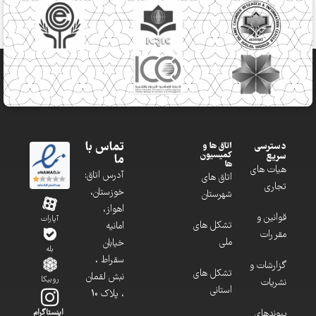
تماس با
دسترسی
اتاق ها و
کمیسیون
سریع
ما
ها
هیات های
آدرس اتاق:
اتاق های
تجاری
خوزستان،
شهرستان
اهواز،
قوانین و
آپارات
تشکل های
امانیه
مقررات
ملی
خیابان
بله
سقراط ،
گزارشات و
تشکل های
نبش لقمان
روبیکا
نشریات
استانی
، پلاک 10
پیوندهای
اینستاگرام