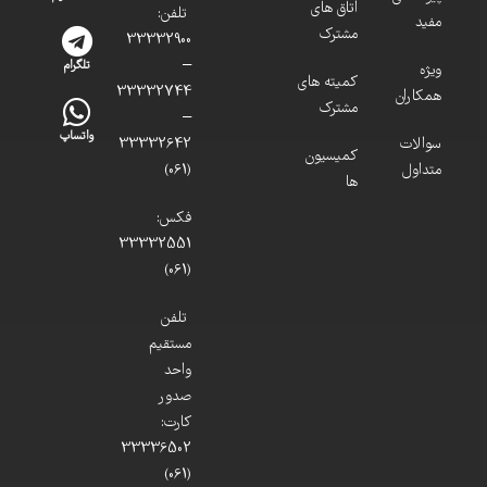
اتاق های
تلفن:
مفید
مشترک
33332900
–
تلگرام
ویژه
کمیته های
33332744
همکاران
مشترک
–
واتساپ
سوالات
33332642
کمیسیون
متداول
(061)
ها
فکس:
33332551
(061)
تلفن
مستقیم
واحد
صدور
کارت:
33336502
(061)