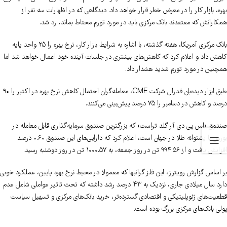
بهره، بازار کار را در معرض خطر قرار خواهد داد. دیدگاهی که در اظهارات سه نفر از
همکارانش که معتقدند بانک مرکزی باید در مورد تورم محتاط بماند، رد شد.
بانک مرکزی آمریکا، هفته گذشته، با اشاره به شرایط بازار کار، نرخ بهره را ۲۵ واحد پایه
کاهش داد و اعلام کرد که کاهش‌های بیشتری در جلسات آینده خود اعمال خواهد شد اما
همچنین در مورد تورم شدید هشدار داد.
طبق ابزار دیده‌بان فدرال شرکت CME، معامله‌گران احتمال کاهش نرخ بهره در اکتبر را ۹۰
درصد و کاهش در دسامبر را ۷۵ درصد پیش‌بینی می‌کنند.
صندوق «اس پی دی آر گلد تراست» که بزرگترین صندوق سرمایه‌گذاری قابل معامله در
بورس با پشتوانه طلا در جهان است، اعلام کرد که دارایی‌های این صندوق ۰.۶۰ درصد
افزایش یافت و از ۹۹۴.۵۶ تن در روز جمعه، به ۱۰۰۰.۵۷ تن در روز دوشنبه رسید.
بر اساس گزارش رویترز، این فلز گرانبها که معمولا در محیط نرخ بهره پایین، عملکرد خوبی
دارد سال میلادی جاری، نزدیک به ۴۳ درصد رشد داشته که تحت تاثیر عواملی شامل عدم
قطعیت‌های ژئوپلیتیکی و اقتصادی گسترده‌تر، خرید بانک‌های مرکزی و تسهیل سیاست‌
پولی بانک‌های مرکزی بزرگ بوده است.