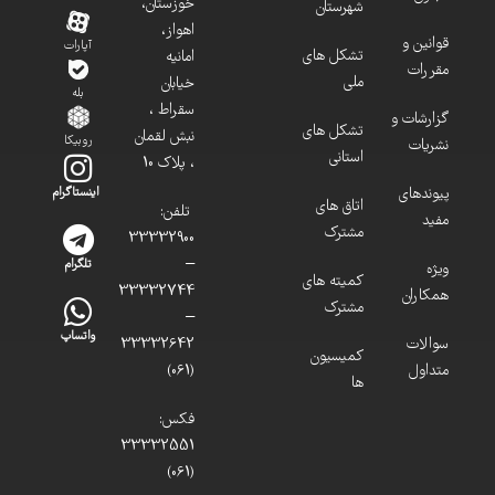
خوزستان،
شهرستان
اهواز،
قوانین و
آپارات
تشکل های
امانیه
مقررات
ملی
خیابان
بله
سقراط ،
گزارشات و
تشکل های
نبش لقمان
روبیکا
نشریات
استانی
، پلاک 10
پیوندهای
اینستاگرام
اتاق های
تلفن:
مفید
مشترک
33332900
–
تلگرام
ویژه
کمیته های
33332744
همکاران
مشترک
–
واتساپ
سوالات
33332642
کمیسیون
متداول
(061)
ها
فکس:
33332551
(061)