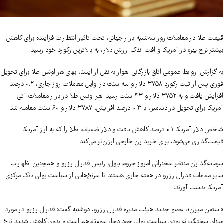
قیمت طلا در معاملات روز سه‌شنبه بازار جهانی، تحت تاثیر انتظارات فزاینده برای کاهش
بیشتر نرخ بهره در آمریکا و افت اندک ارزش دلار، به بالاترین رکورد خود رسید.
به گزارش روابط عمومی اتاق بازرگانی اهواز به نقل از ایسنا، بهای هر اونس طلا برای تحویل
فوری پس از ثبت رکورد ۳۷۵۸ دلار و سه سنت در اوایل معاملات روز جاری، ۰.۲ درصد
افزایش یافت و به ۳۷۵۲ دلار و ۴۳ سنت رسید. هر اونس طلا در بازار معاملات آتی
آمریکا برای تحویل در دسامبر، با ۰.۳ درصد افزایش، ۳۷۸۷ دلار و ۶۰ سنت معامله شد.
شاخص دلار آمریکا ۰.۱ درصد کاهش یافت و دلار ضعیف، طلا را که به ارز آمریکا
قیمت‌گذاری می‌شود، برای خریداران خارجی ارزان‌تر می‌کند.
سرمایه‌گذاران منتظر سخنرانی امروز جروم پاول، رئیس فدرال رزرو و همچنین اظهارات
سایر مقامات فدرال رزرو در هفته جاری هستند تا سرنخ‌هایی از سیاست پولی بانک مرکزی
آمریکا بدست آورند.
«استفن میران»، عضو جدید هیئت مدیره فدرال رزرو، دوشنبه گفت: فدرال رزرو در مورد
میزان سختگیرانه بودن سیاست پولی خود دچار سوءتفاهم است و بدون کاهش شدید نرخ