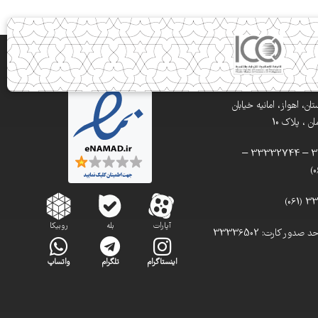
ن، اهواز، امانیه خیابان
 ، پلاک 10
تلفن: 33332900 – 33332744 –
آپارات
بله
روبیکا
تلفن مستقیم واحد صدور کارت: 33336502
اینستاگرام
تلگرام
واتساپ