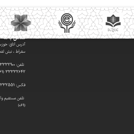
تماس با ما
آدرس اتاق: خوزستا
سقراط ، نبش لقمان
33332642 (061)
فکس: 33332551 (061)
(061)