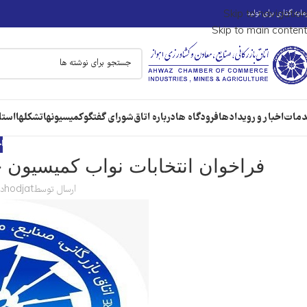
ایه گذاری برای تولید
Skip to navigation
Skip to main content
مات
اخبار و رویدادها
فرودگاه ها
درباره اتاق
شورای گفتگو
کمیسیونها
تشکلها
استا
ا
فراخوان انتخابات نواب کمیسیون 
ارسال توسط
hodjat
در 