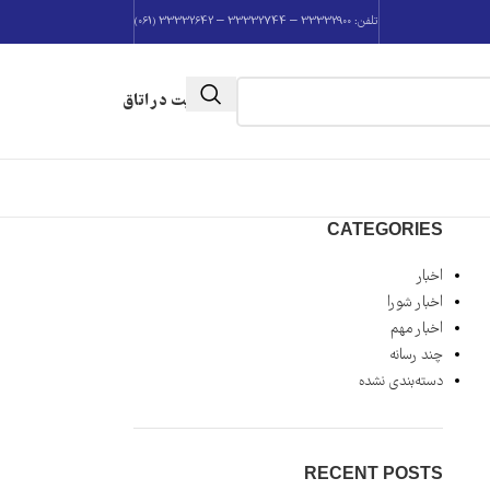
تلفن: 33332900 – 33332744 – 33332642 (061)
عضویت در اتاق
CATEGORIES
اخبار
اخبار شورا
اخبار مهم
چند رسانه
دسته‌بندی نشده
RECENT POSTS