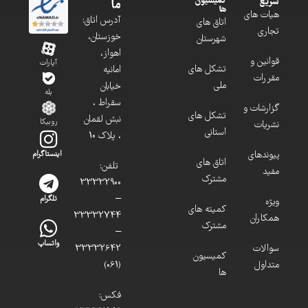
کمیسیون
سریع
ما
ها
هیات های
آدرس اتاق:
اتاق های
تجاری
خوزستان،
شهرستان
اهواز،
قوانین و
آپارات
تشکل های
امانیه
مقررات
ملی
خیابان
بله
سقراط ،
گزارشات و
تشکل های
نبش لقمان
روبیکا
نشریات
استانی
، پلاک 10
پیوندهای
اینستاگرام
اتاق های
تلفن:
مفید
مشترک
33332900
–
تلگرام
ویژه
کمیته های
33332744
همکاران
مشترک
–
واتساپ
سوالات
33332642
کمیسیون
متداول
(061)
ها
فکس: