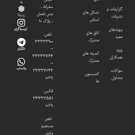
بله
سقراط ،
گزارشات و
تشکل های
نبش لقمان
روبیکا
نشریات
استانی
، پلاک 10
پیوندهای
اینستاگرام
اتاق های
تلفن:
مفید
مشترک
33332900
–
تلگرام
ویژه
کمیته های
33332744
همکاران
مشترک
–
واتساپ
سوالات
33332642
کمیسیون
متداول
(061)
ها
فکس:
33332551
(061)
تلفن
مستقیم
واحد