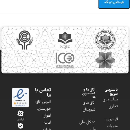
تماس با
دسترسی
اتاق ها و
کمیسیون
سریع
ما
ها
هیات های
آدرس اتاق:
اتاق های
تجاری
خوزستان،
شهرستان
اهواز،
قوانین و
آپارات
تشکل های
امانیه
مقررات
ملی
خیابان