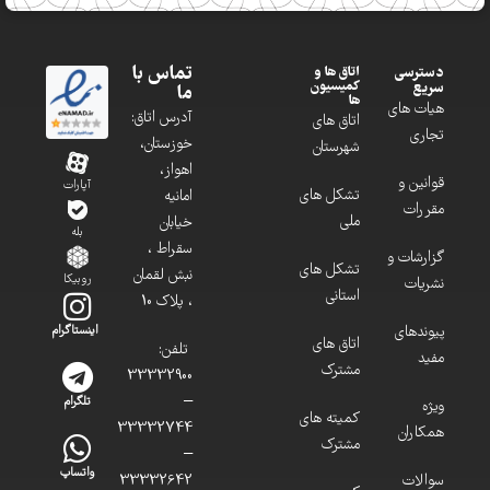
تماس با
دسترسی
اتاق ها و
کمیسیون
سریع
ما
ها
هیات های
آدرس اتاق:
اتاق های
تجاری
خوزستان،
شهرستان
اهواز،
قوانین و
آپارات
تشکل های
امانیه
مقررات
ملی
خیابان
بله
سقراط ،
گزارشات و
تشکل های
نبش لقمان
روبیکا
نشریات
استانی
، پلاک 10
پیوندهای
اینستاگرام
اتاق های
تلفن:
مفید
مشترک
33332900
–
تلگرام
ویژه
کمیته های
33332744
همکاران
مشترک
–
واتساپ
سوالات
33332642