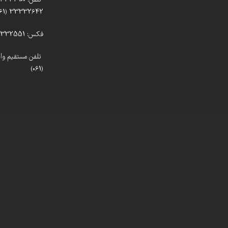
33332642 (061)
فکس: 33332551 (061)
(061)