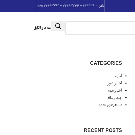
تلفن: 33332900 – 33332744 – 33332642 (061)
عضویت در اتاق
CATEGORIES
اخبار
اخبار شورا
اخبار مهم
چند رسانه
دسته‌بندی نشده
RECENT POSTS