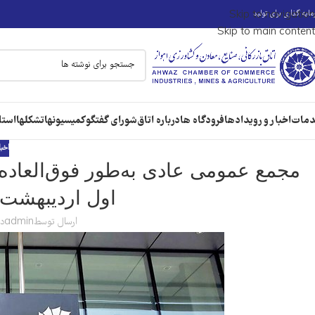
ایه گذاری برای تولید
Skip to navigation
Skip to main content
مات
اخبار و رویدادها
فرودگاه ها
درباره اتاق
شورای گفتگو
کمیسیونها
تشکلها
استا
اخبا
مجمع عمومی عادی به‌طور فوق‌العاده 
اول اردیبهشت 
ارسال توسط
admin
در 