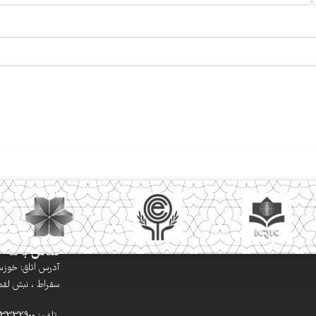
تماس با ما
آدرس اتاق: خوزستا
سقراط ، نبش لقمان