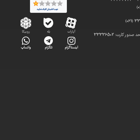
آپارات
بله
روبیکا
تلفن مستقیم واحد صدور کارت: 33336502
اینستاگرام
تلگرام
واتساپ