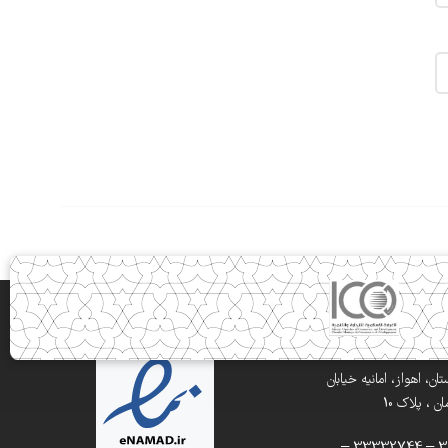
ن، اهواز، امانیه خیابان
 ، پلاک 10
تلفن: 33332900 – 33332744 –