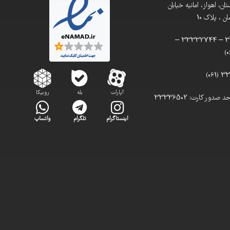
ن، اهواز، امانیه خیابان
 ، پلاک 10
تلفن: 33332900 – 33332744 –
آپارات
بله
روبیکا
تلفن مستقیم واحد صدور کارت: 33336502
اینستاگرام
تلگرام
واتساپ