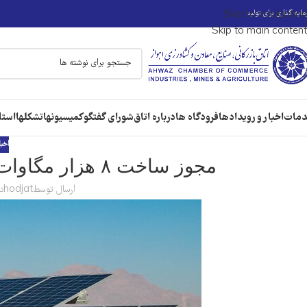
ایه گذاری برای تولید
Skip to navigation
Skip to main content
مات
اخبار و رویدادها
فرودگاه ها
درباره اتاق
شورای گفتگو
کمیسیونها
تشکلها
استا
اخبا
مجوز ساخت ۸ هزار مگاوات نیروگاه تجدیدپذیر صادر شد
ارسال توسط
hodjat
در 