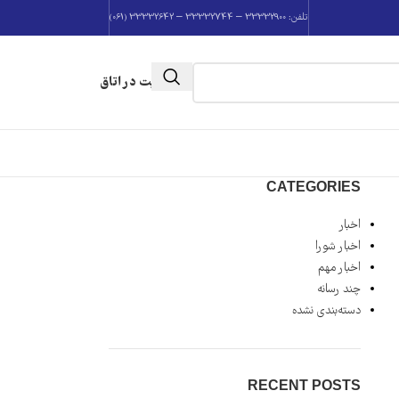
تلفن: 33332900 – 33332744 – 33332642 (061)
عضویت در اتاق
CATEGORIES
اخبار
اخبار شورا
اخبار مهم
چند رسانه
دسته‌بندی نشده
RECENT POSTS