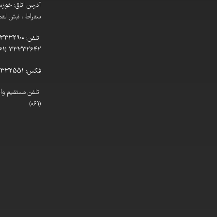
آدرس اتاق: خوزستا
سقراط ، نبش لقمان
33332642 (061)
فکس: 33332551 (061)
(061)